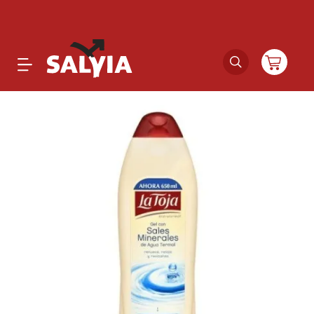
Productos
Novedades
Outlet
Ofertas
Marcas
Catálogos