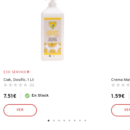
ECO SERVICE®
Ciak, Dosific. 1 Lt
Crema Man
(0)
7.51
€
En Stock
1.59
€
VER
VE