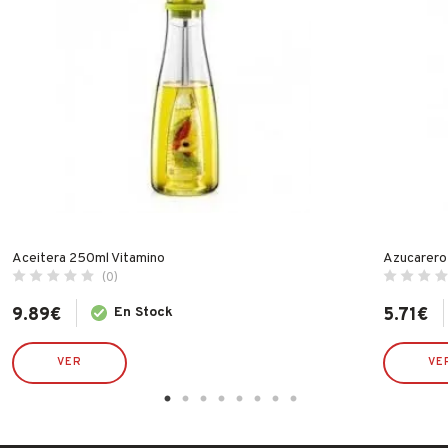
Aceitera 250ml Vitamino
Azucarero
(0)
9.89
€
En Stock
5.71
€
VER
VE