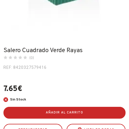
Fabricantes
Conócenos
Blog
FAQ’s
Salero Cuadrado Verde Rayas
Contacto
(0)
REF: 8420327579416
7.65
€
Sin Stock
AÑADIR AL CARRITO