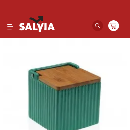
Productos
Novedades
Outlet
Ofertas
Marcas
Catálogos