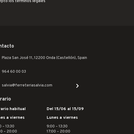
epto los términos legales
ntacto
Plaza San José 11, 12200 Onda (Castellón), Spain
964 60 00 03
salvia@ferreteriasalvia.com
rario
ario habitual
Del 15/06 al 15/09
es a viernes
Lunes a viernes
0 – 13:30
9:00 – 13:30
30 – 20:00
17:00 – 20:00