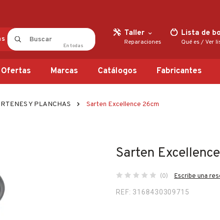
Taller
Lista de b
as
Reparaciones
Qué es
/
Ver l
En
todas
Ofertas
Marcas
Catálogos
Fabricantes
RTENES Y PLANCHAS
Sarten Excellence 26cm
Sarten Excellenc
(0)
Escribe una re
REF: 3168430309715