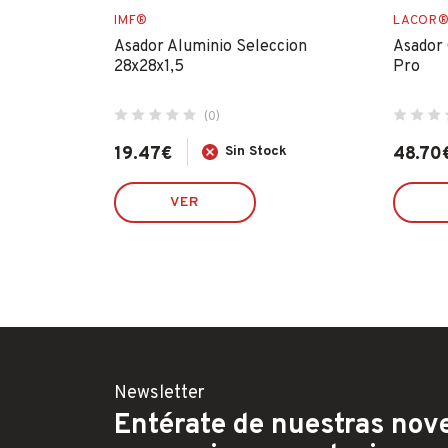
IMF®
LACOR
ccion 24
Asador Aluminio Seleccion
Asador 
28x28x1,5
Pro
(0)
k
19.47
€
Sin Stock
48.70
VER
Newsletter
Entérate de nuestras nove