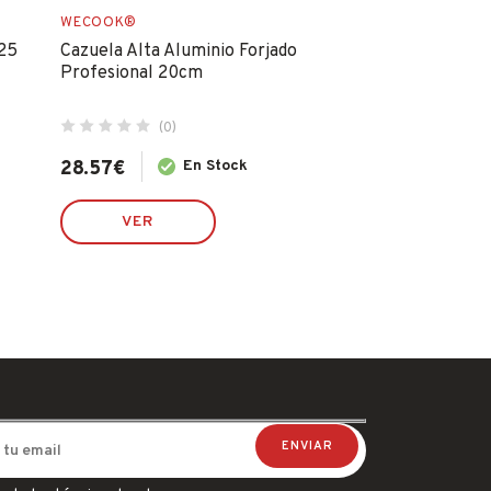
WECOOK®
WECOOK®
25
Cazuela Alta Aluminio Forjado
Cazuela Alta Al
Profesional 20cm
Profesional 2
(0)
(0)
28.57
€
En Stock
40.24
€
VER
VER