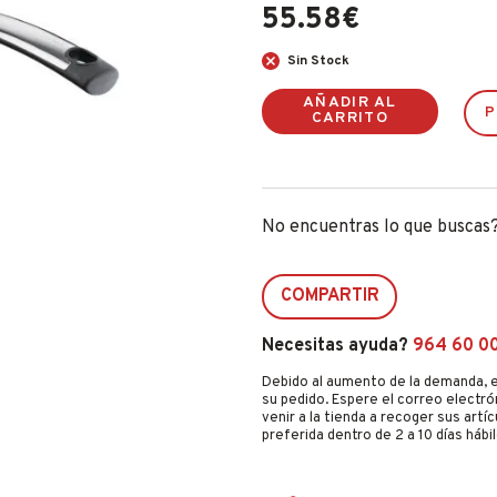
55.58
€
Sin Stock
AÑADIR AL
P
CARRITO
No encuentras lo que buscas
COMPARTIR
Necesitas ayuda?
964 60 0
Debido al aumento de la demanda, e
su pedido. Espere el correo electró
venir a la tienda a recoger sus artí
preferida dentro de 2 a 10 días hábil