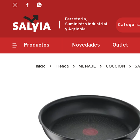
Ferreteria,
Suministro industrial
Categori
y Agricola
Productos
Productos
Novedades
Outlet
Novedades
Inicio
Tienda
MENAJE
COCCIÓN
SA
Outlet
Ofertas
Marcas
Catálogos