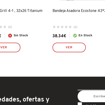
®
Grill 4-1 , 32x26 Titanium
Bandeja Asadora Ecostone 43*
(0)
(0)
€
Sin Stock
38.34
€
En Stock
VER
VER
dades, ofertas y