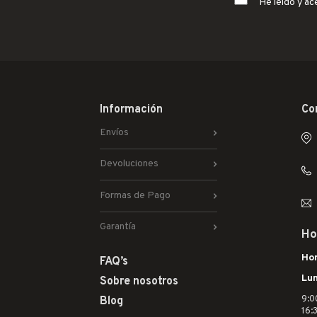
He leído y ac
Información
Co
Envíos
Devoluciones
Formas de Pago
Garantía
Ho
Hor
FAQ’s
Lun
Sobre nosotros
9:0
Blog
16: