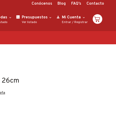
Conócenos
Blog
FAQ’s
Contacto
odas
Presupuestos
Mi Cuenta
istado
Ver listado
Entrar
/
Registrar
e 26cm
seña