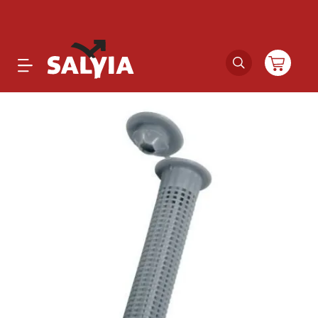
Productos
Novedades
Outlet
Ofertas
Marcas
Catálogos