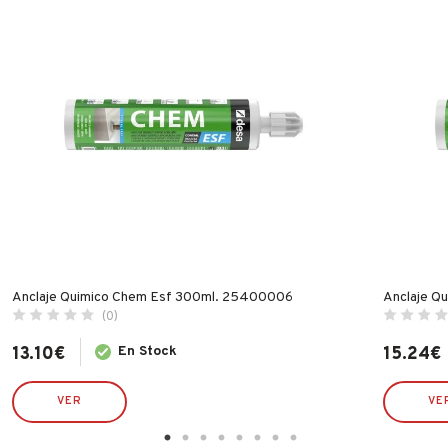
Anclaje Quimico Chem Esf 300ml. 25400006
Anclaje Q
(0)
13.10
€
En Stock
15.24
€
VER
VE