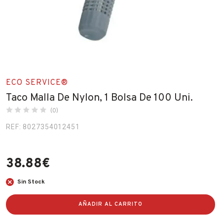
Fabricantes
Conócenos
Blog
ECO SERVICE®
FAQ’s
Taco Malla De Nylon, 1 Bolsa De 100 Uni.
Contacto
(0)
REF: 8027354012451
38.88
€
Sin Stock
AÑADIR AL CARRITO