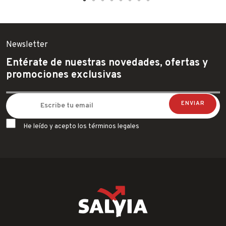
11.52€.
9.90€.
11.52€.
9.90€.
Newsletter
Entérate de nuestras novedades, ofertas y
promociones exclusivas
He leído y acepto los términos legales