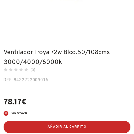
Fabricantes
Conócenos
Blog
FAQ’s
Ventilador Troya 72w Blco.50/108cms
Contacto
3000/4000/6000k
(0)
REF: 8432722009016
78.17
€
Sin Stock
AÑADIR AL CARRITO