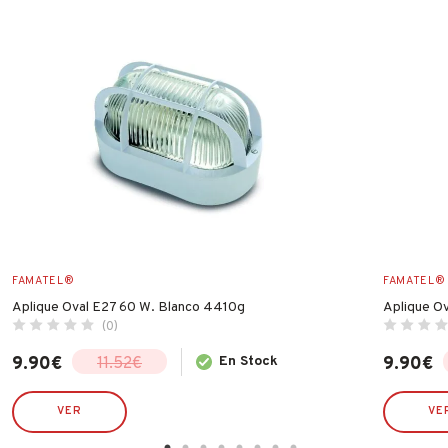
FAMATEL®
FAMATEL®
Aplique Oval E27 60 W. Blanco 4410g
Aplique O
(0)
9.90
€
En Stock
9.90
€
11.52
€
El
El
El
El
precio
precio
precio
precio
original
actual
original
actual
VER
VE
era:
es:
era:
es: