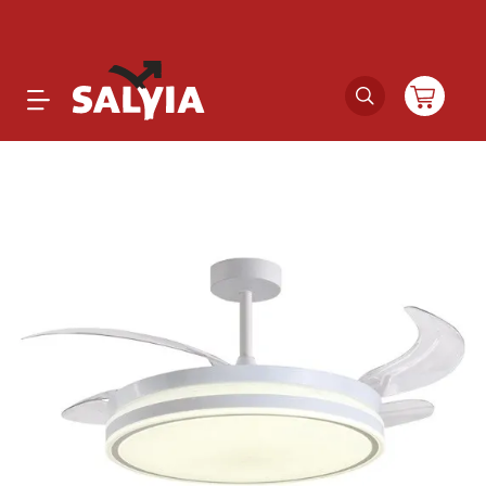
Productos
Novedades
Outlet
Ofertas
Marcas
Catálogos