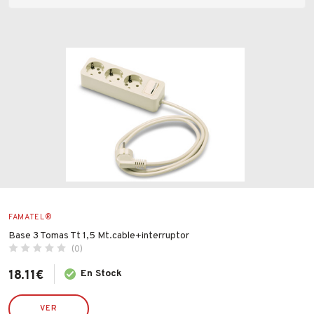
Fabricantes
Precio
Conócenos
Blog
FAQ’s
Valoraciones
Contacto
FAMATEL®
Base 3 Tomas Tt 1,5 Mt.cable+interruptor
(0)
Todas las valoraciones
18.11
€
En Stock
VER