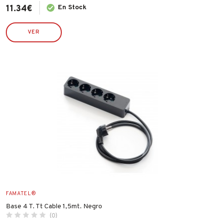
11.34
€
En Stock
VER
FAMATEL®
Base 4 T. Tt Cable 1,5mt. Negro
(0)