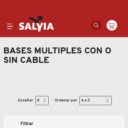
Productos
BASES MULTIPLES CON O
SIN CABLE
Novedades
Outlet
Ofertas
Enseñar
Ordenar por
Marcas
Catálogos
Filtrar