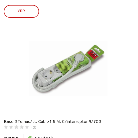
PULMIC
VER
RAMÓN MANZANA
ROBUSTA
RONCATO
RUBI
SILVER SANZ / VARTA
STIHL
TATAY
TAYG
TYROLIT
VALIRA
WECOOK
Base 3 Tomas/tt. Cable 1.5 M. C/interruptor 9/703
(0)