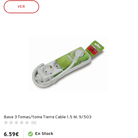
IRIMO
VER
JUBA
LACOR
LEKUE
LINCE
MAKITA
MAPA
MATABI
MCM
MEDID
METALTEX
NOPI
OUTILS WOLF
Base 3 Tomas/toma Tierra Cable 1.5 M. 9/503
(0)
PENTRILO
6.59
€
En Stock
PIHER