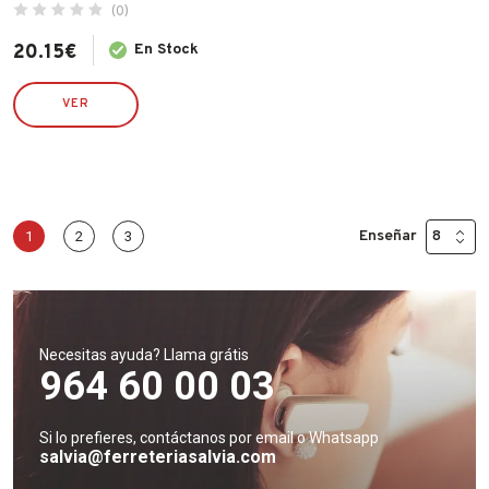
(0)
20.15
€
En Stock
VER
Enseñar
1
2
3
Necesitas ayuda? Llama grátis
964 60 00 03
Si lo prefieres, contáctanos por email o Whatsapp
salvia@ferreteriasalvia.com