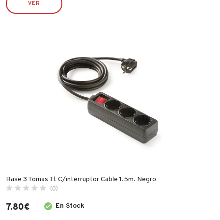
VER
ECO SERVICE
ECO SERVICRE
ESPA
FAMATEL
FER
FISCHER
FLEXOVIT
GARCIMA
IBERGRIF
IDROSPANIA
ILARGI
IMF
Base 3 Tomas Tt C/interruptor Cable 1.5m. Negro
INDEX
(0)
INGCO
7.80
€
En Stock
INOFIX