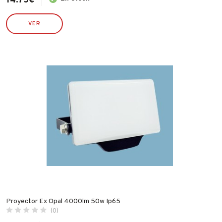
14.75
€
VER
Proyector Ex Opal 4000lm 50w Ip65
(0)