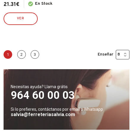
21.31
€
En Stock
VER
Enseñar
1
2
3
Necesitas ayuda? Llama grátis
964 60 00 03
Si lo prefieres, contáctanos por email o Whatsapp
salvia@ferreteriasalvia.com