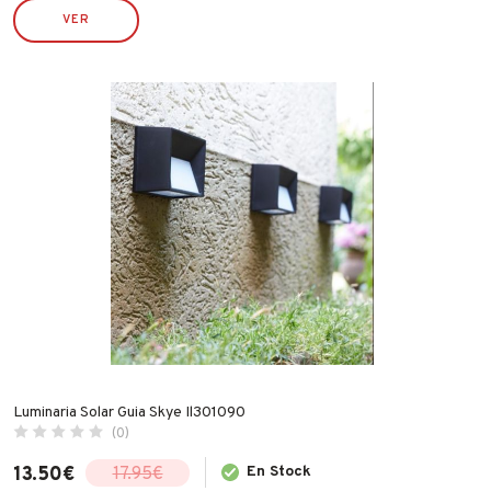
TYROLIT
VER
VALIRA
WECOOK
Luminaria Solar Guia Skye Il301090
(0)
13.50
€
En Stock
17.95
€
El
El