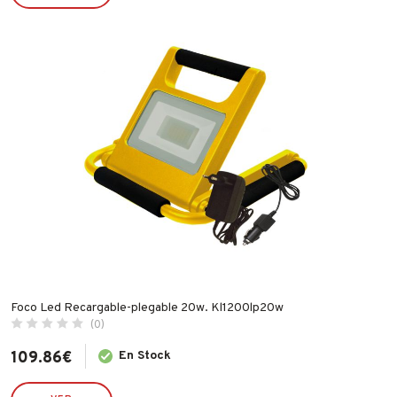
ILARGI
IMF
INDEX
INGCO
INOFIX
IRIMO
JUBA
LACOR
LEKUE
LINCE
MAKITA
Foco Led Recargable-plegable 20w. Kl1200lp20w
MAPA
(0)
MATABI
109.86
€
En Stock
MCM
MEDID