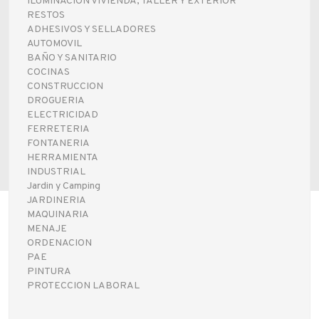
ILUMINACION VIVIENDA, TALLER Y EXTERIOR
Fabricantes
RESTOS
ADHESIVOS Y SELLADORES
AUTOMOVIL
BAÑO Y SANITARIO
Conócenos
COCINAS
CONSTRUCCION
Blog
DROGUERIA
ELECTRICIDAD
FAQ’s
FERRETERIA
FONTANERIA
Contacto
HERRAMIENTA
INDUSTRIAL
Jardin y Camping
JARDINERIA
MAQUINARIA
MENAJE
ORDENACION
PAE
PINTURA
PROTECCION LABORAL