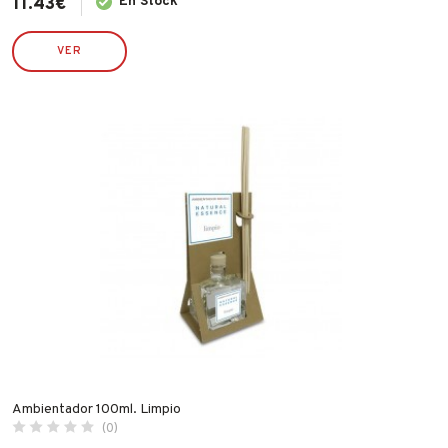
11.43
€
En Stock
VER
Ambientador 100ml. Limpio
(0)