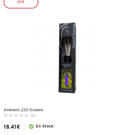
VER
ECO SERVICE
ECO SERVICRE
ESPA
FAMATEL
FER
FISCHER
FLEXOVIT
GARCIMA
IBERGRIF
IDROSPANIA
ILARGI
IMF
Ambient.220 Oceano
INDEX
(0)
INGCO
18.41
€
En Stock
INOFIX