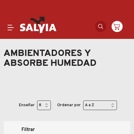
Productos
AMBIENTADORES Y
ABSORBE HUMEDAD
Novedades
Outlet
Ofertas
Enseñar
Ordenar por
Marcas
Catálogos
Filtrar