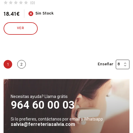
(0)
18.41
€
Sin Stock
VER
Enseñar
1
2
Necesitas ayuda? Llama grátis
964 60 00 03
Si lo prefieres, contáctanos por email o Whatsapp
salvia@ferreteriasalvia.com