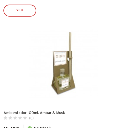
PULMIC
VER
RAMÓN MANZANA
ROBUSTA
RONCATO
RUBI
SILVER SANZ / VARTA
STIHL
TATAY
TAYG
TYROLIT
VALIRA
WECOOK
Ambientador 100ml. Ambar & Musk
(0)