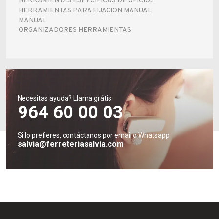
HERRAMIENTAS ESPECIFICAS DE OFICIOS
Fabricantes
HERRAMIENTAS PARA FIJACION MANUAL
MANUAL
ORGANIZADORES HERRAMIENTAS
Conócenos
Blog
FAQ’s
Necesitas ayuda? Llama grátis
Contacto
964 60 00 03
Si lo prefieres, contáctanos por email o Whatsapp
salvia@ferreteriasalvia.com