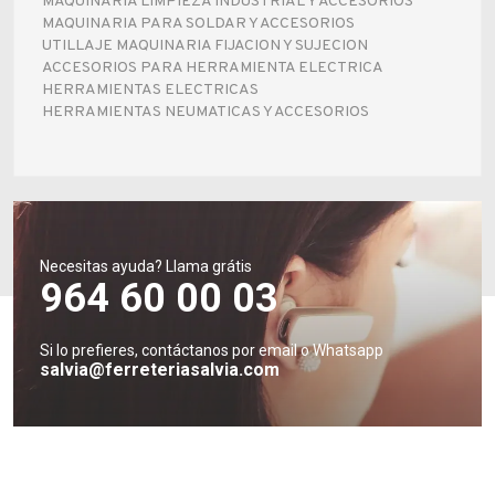
MAQUINARIA LIMPIEZA INDUSTRIAL Y ACCESORIOS
Fabricantes
MAQUINARIA PARA SOLDAR Y ACCESORIOS
UTILLAJE MAQUINARIA FIJACION Y SUJECION
ACCESORIOS PARA HERRAMIENTA ELECTRICA
HERRAMIENTAS ELECTRICAS
Conócenos
HERRAMIENTAS NEUMATICAS Y ACCESORIOS
Blog
FAQ’s
Contacto
Necesitas ayuda? Llama grátis
964 60 00 03
Si lo prefieres, contáctanos por email o Whatsapp
salvia@ferreteriasalvia.com