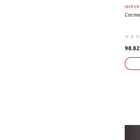
FISCHER
IBERGR
Cocina
FLEXOVIT
GARCIMA
IBERGRIF
IDROSPANIA
98.82
ILARGI
IMF
INDEX
INGCO
INOFIX
IRIMO
JUBA
LACOR
LEKUE
LINCE