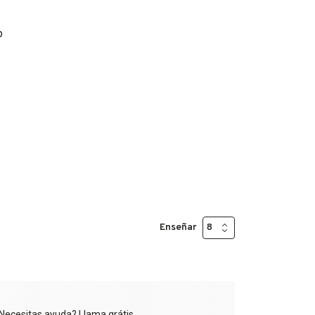
o
Enseñar
Necesitas ayuda? Llama grátis