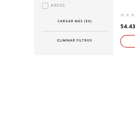
ARCOS
ARREGUI
CARGAR MÁS (50)
AZBE - YALE
54.4
BAHCO
ELIMINAR FILTROS
BELLOTA
BRINOX
CELLOFIX
CLIMAX
CVL
DESA
ECO SERVICE
ECO SERVICRE
ESPA
FAMATEL
FER