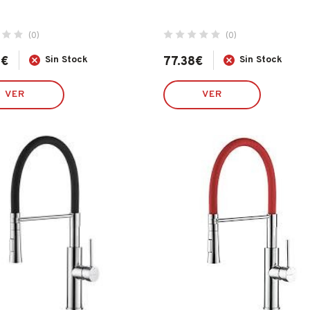
(0)
(0)
3
€
Sin Stock
77.38
€
Sin Stock
VER
VER