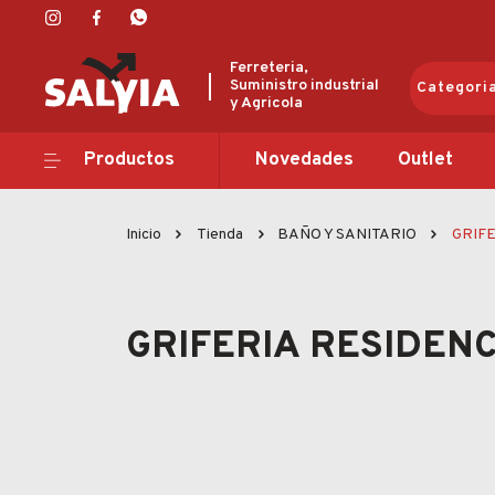
Ferreteria,
Suministro industrial
Categori
y Agricola
Productos
Productos
Novedades
Outlet
Novedades
Inicio
Tienda
BAÑO Y SANITARIO
GRIFE
Outlet
Ofertas
GRIFERIA RESIDENC
Marcas
Catálogos