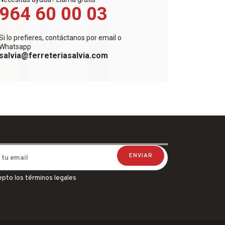
964 60 00 03
Si lo prefieres, contáctanos por email o
Whatsapp
salvia@ferreteriasalvia.com
epto los términos legales