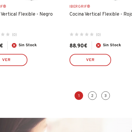
IF®
IBERGRIF®
 Vertical Flexible - Negro
Cocina Vertical Flexible - Roj
(0)
(0)
€
Sin Stock
88.90
€
Sin Stock
VER
VER
1
2
3