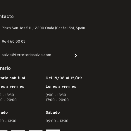
ntacto
Plaza San José 11, 12200 Onda (Castellón), Spain
964 60 00 03
salvia@ferreteriasalvia.com
rario
ario habitual
Del 15/06 al 15/09
es a viernes
Lunes a viernes
0 – 13:30
9:00 – 13:30
30 – 20:00
17:00 – 20:00
bado
Sábado
00 – 13:30
09:00 – 13:30