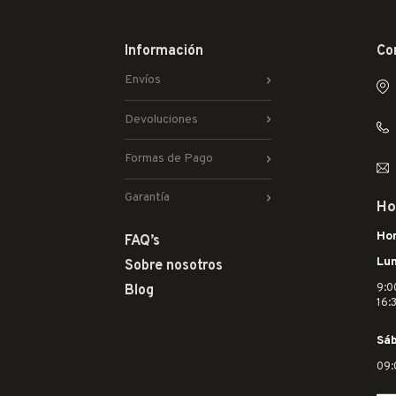
Información
Co
Envíos
Devoluciones
Formas de Pago
Garantía
Ho
Hor
FAQ’s
Lun
Sobre nosotros
9:0
Blog
16:
Sá
09: