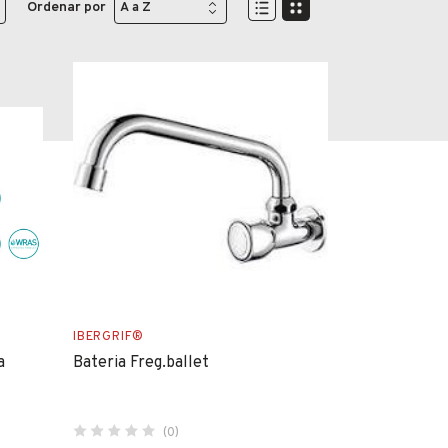
Ordenar por
IBERGRIF®
a
Bateria Freg.ballet
(0)