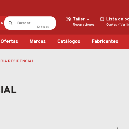
Taller
Lista de b
as
Reparaciones
Qué es
/
Ver l
En
todas
Ofertas
Marcas
Catálogos
Fabricantes
RIA RESIDENCIAL
IAL