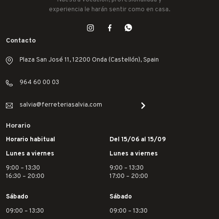
Nuestra vocación, profesionalidad y
IRIMO
experiencia le harán sentir como en casa.
JUBA
LACOR
Contacto
LEKUE
Plaza San José 11, 12200 Onda (Castellón), Spain
LINCE
964 60 00 03
MAKITA
MAPA
salvia@ferreteriasalvia.com
MATABI
Horario
MCM
Horario habitual
Del 15/06 al 15/09
MEDID
Lunes a viernes
Lunes a viernes
METALTEX
9:00 – 13:30
9:00 – 13:30
NOPI
16:30 – 20:00
17:00 – 20:00
OUTILS WOLF
Sábado
Sábado
PENTRILO
09:00 – 13:30
09:00 – 13:30
PIHER