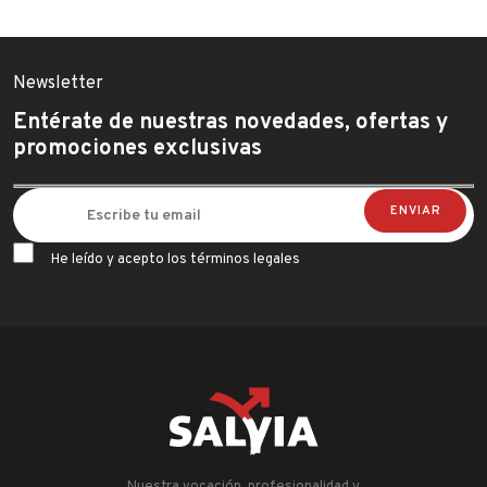
ECO SERVICE
ECO SERVICRE
Newsletter
ESPA
FAMATEL
Entérate de nuestras novedades, ofertas y
promociones exclusivas
FER
FISCHER
FLEXOVIT
GARCIMA
He leído y acepto los términos legales
IBERGRIF
IDROSPANIA
ILARGI
IMF
INDEX
INGCO
INOFIX