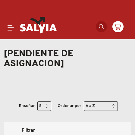
Productos
[PENDIENTE DE
ASIGNACION]
Novedades
Outlet
Ofertas
Enseñar
Ordenar por
Marcas
Catálogos
Filtrar