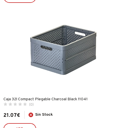
IMF
INDEX
INGCO
INOFIX
IRIMO
JUBA
LACOR
LEKUE
LINCE
MAKITA
MAPA
Caja 32l Compact Plegable Charcoal Black 11041
MATABI
(0)
MCM
21.07
€
Sin Stock
MEDID
METALTEX