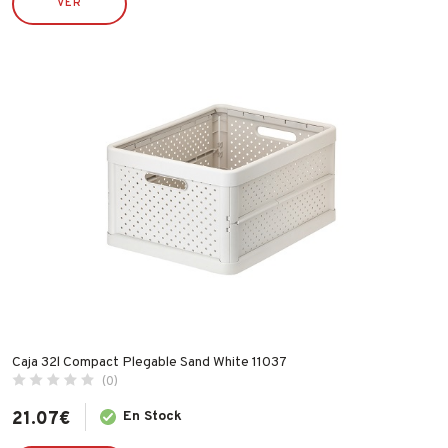
VER
NOPI
OUTILS WOLF
PENTRILO
PIHER
PULMIC
RAMÓN MANZANA
ROBUSTA
RONCATO
RUBI
SILVER SANZ / VARTA
STIHL
TATAY
Caja 32l Compact Plegable Sand White 11037
(0)
TAYG
21.07
€
En Stock
TYROLIT