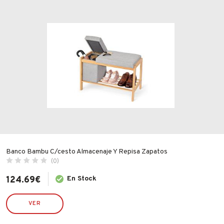
Fabricantes
BAULES Y PUFFS
CAJAS, BAJOCAMAS Y ORGANIZADORES
PONGOTODOS Y CESTAS
Conócenos
Blog
Precio
FAQ’s
Contacto
Valoraciones
Banco Bambu C/cesto Almacenaje Y Repisa Zapatos
(0)
124.69
€
En Stock
VER