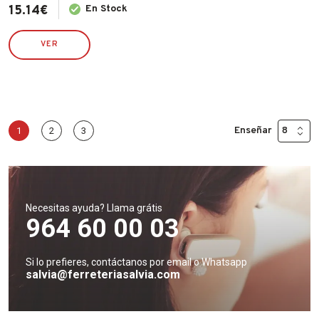
15.14
€
En Stock
VER
Enseñar
1
2
3
Necesitas ayuda? Llama grátis
964 60 00 03
Si lo prefieres, contáctanos por email o Whatsapp
salvia@ferreteriasalvia.com