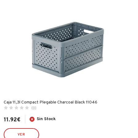
CELLOFIX
CLIMAX
CVL
DESA
ECO SERVICE
ECO SERVICRE
ESPA
FAMATEL
FER
FISCHER
FLEXOVIT
Caja 11,3l Compact Plegable Charcoal Black 11046
(0)
GARCIMA
IBERGRIF
11.92
€
Sin Stock
IDROSPANIA
VER
ILARGI