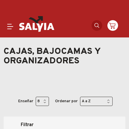
Productos
CAJAS, BAJOCAMAS Y
ORGANIZADORES
Novedades
Outlet
Ofertas
Enseñar
Ordenar por
Marcas
Catálogos
Filtrar