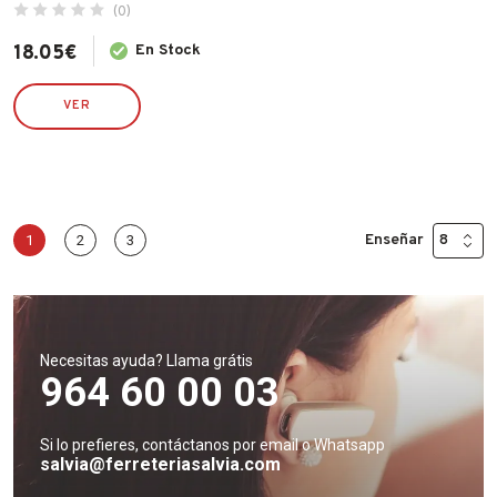
(0)
18.05
€
En Stock
VER
Enseñar
1
2
3
Necesitas ayuda? Llama grátis
964 60 00 03
Si lo prefieres, contáctanos por email o Whatsapp
salvia@ferreteriasalvia.com