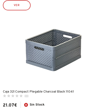
IRIMO
VER
JUBA
LACOR
LEKUE
LINCE
MAKITA
MAPA
MATABI
MCM
MEDID
METALTEX
NOPI
OUTILS WOLF
Caja 32l Compact Plegable Charcoal Black 11041
(0)
PENTRILO
21.07
€
Sin Stock
PIHER