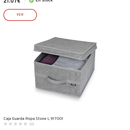
21.07
€
En Stock
VER
Caja Guarda Ropa Stone L 917001
(0)