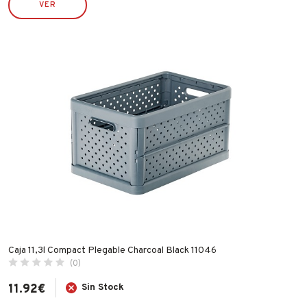
VER
ECO SERVICE
ECO SERVICRE
ESPA
FAMATEL
FER
FISCHER
FLEXOVIT
GARCIMA
IBERGRIF
IDROSPANIA
ILARGI
IMF
Caja 11,3l Compact Plegable Charcoal Black 11046
INDEX
(0)
INGCO
11.92
€
Sin Stock
INOFIX