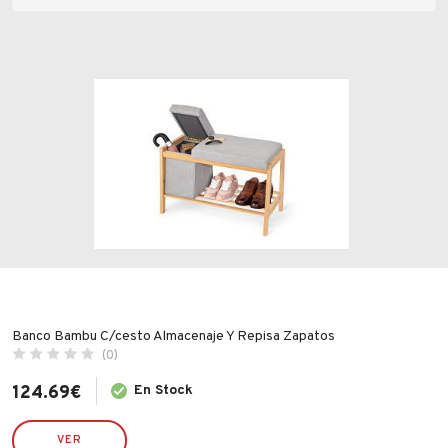
Fabricantes
Precio
Conócenos
Blog
FAQ’s
Valoraciones
Contacto
Banco Bambu C/cesto Almacenaje Y Repisa Zapatos
(0)
Todas las valoraciones
124.69
€
En Stock
VER