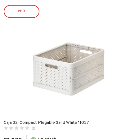
PULMIC
VER
RAMÓN MANZANA
ROBUSTA
RONCATO
RUBI
SILVER SANZ / VARTA
STIHL
TATAY
TAYG
TYROLIT
VALIRA
WECOOK
Caja 32l Compact Plegable Sand White 11037
(0)