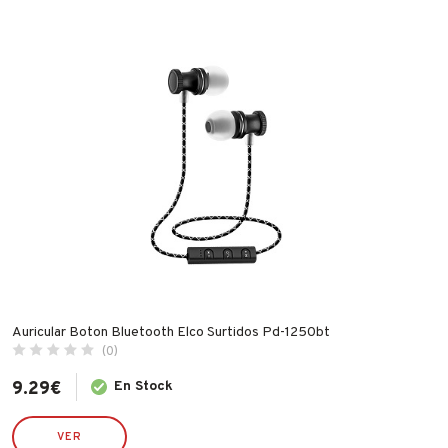
BRINOX
CELLOFIX
CLIMAX
CVL
DESA
ECO SERVICE
ECO SERVICRE
ESPA
FAMATEL
FER
FISCHER
Auricular Boton Bluetooth Elco Surtidos Pd-1250bt
(0)
FLEXOVIT
GARCIMA
9.29
€
En Stock
IBERGRIF
VER
IDROSPANIA