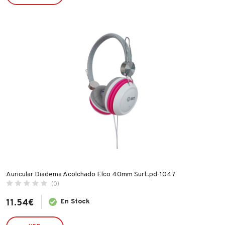
ILARGI
IMF
INDEX
INGCO
INOFIX
IRIMO
JUBA
LACOR
LEKUE
LINCE
MAKITA
Auricular Diadema Acolchado Elco 40mm Surt.pd-1047
MAPA
(0)
MATABI
11.54
€
En Stock
MCM
MEDID