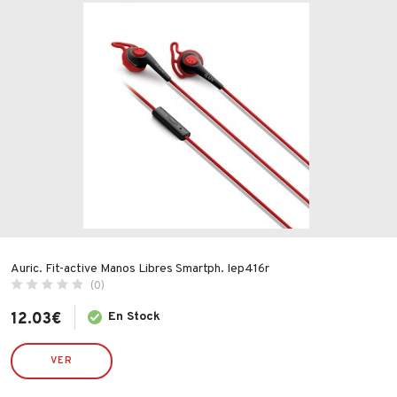
Fabricantes
AURICULARES: BOTON, DIADEMA, INALAMBRICO
RADIOS, MP3, MP4, MP5, GRABADORAS
RELOJES Y DESPERTADORES
Conócenos
ESTACIONES METEOROLOGICAS
Blog
FAQ’s
Precio
Contacto
Auric. Fit-active Manos Libres Smartph. Iep416r
(0)
Valoraciones
12.03
€
En Stock
VER