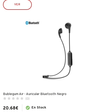
TYROLIT
VER
VALIRA
WECOOK
Bublegum Air - Auricular Bluetooth Negro
(0)
20.68
€
En Stock