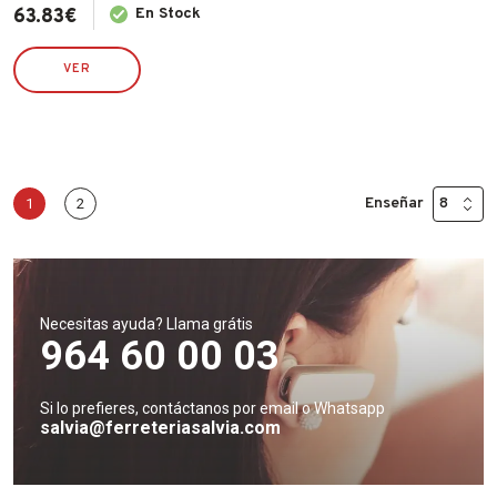
63.83
€
En Stock
VER
Enseñar
1
2
Necesitas ayuda? Llama grátis
964 60 00 03
Si lo prefieres, contáctanos por email o Whatsapp
salvia@ferreteriasalvia.com