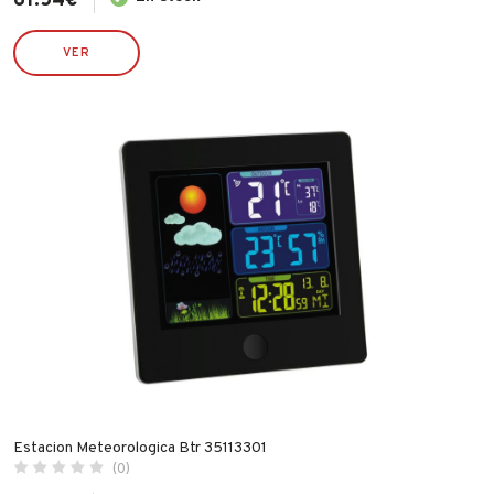
61.54
€
VER
Estacion Meteorologica Btr 35113301
(0)