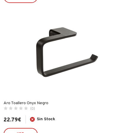
IBERGRIF
IDROSPANIA
ILARGI
IMF
INDEX
INGCO
INOFIX
IRIMO
JUBA
LACOR
LEKUE
Aro Toallero Onyx Negro
LINCE
(0)
MAKITA
22.79
€
Sin Stock
MAPA
MATABI