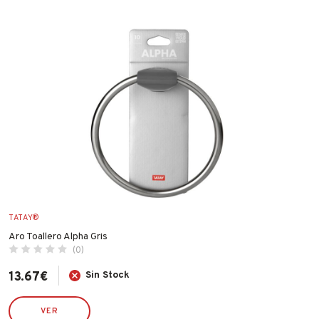
BAHCO
ELIMINAR FILTROS
BELLOTA
BRINOX
CELLOFIX
CLIMAX
CVL
DESA
ECO SERVICE
ECO SERVICRE
ESPA
TATAY®
FAMATEL
Aro Toallero Alpha Gris
(0)
FER
FISCHER
13.67
€
Sin Stock
FLEXOVIT
VER
GARCIMA