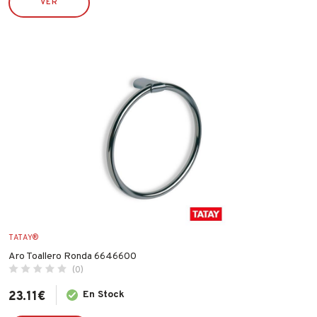
VER
MCM
MEDID
METALTEX
NOPI
OUTILS WOLF
PENTRILO
PIHER
PULMIC
RAMÓN MANZANA
ROBUSTA
RONCATO
TATAY®
RUBI
Aro Toallero Ronda 6646600
(0)
SILVER SANZ / VARTA
23.11
€
En Stock
STIHL