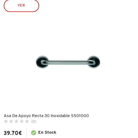
TATAY
VER
TAYG
TYROLIT
VALIRA
WECOOK
Asa De Apoyo Recta 30 Inoxidable 5501000
(0)
39.70
€
En Stock