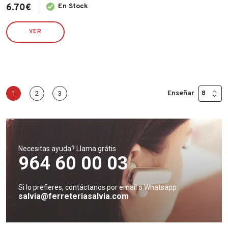
6.70
€
En Stock
VER
Enseñar
1
2
3
Necesitas ayuda? Llama grátis
964 60 00 03
Si lo prefieres, contáctanos por email o Whatsapp
salvia@ferreteriasalvia.com