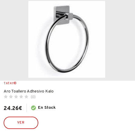
Fabricantes
ACCESORIOS Y SERIES DE BAÑO DE PARED
ACCESORIOS Y SERIES DE BAÑO DE PIE
ACCESORIOS Y SERIES DE BAÑO DE SOBREPONE
Conócenos
CESTAS Y CESTILLOS DE BAÑO
Blog
PAPELERAS BAÑO
FAQ’s
TAPAS WC
Contacto
Precio
TATAY®
Aro Toallero Adhesivo Kalo
(0)
24.26
€
En Stock
Valoraciones
VER