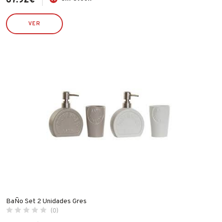
67.92
€
VER
BaÑo Set 2 Unidades Gres
(0)