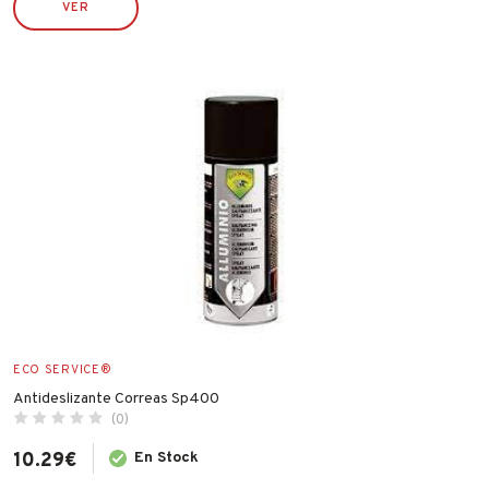
VER
CELLOFIX
CLIMAX
CVL
DESA
ECO SERVICE
ECO SERVICRE
ESPA
FAMATEL
FER
FISCHER
FLEXOVIT
ECO SERVICE®
GARCIMA
Antideslizante Correas Sp400
(0)
IBERGRIF
IDROSPANIA
10.29
€
En Stock
ILARGI