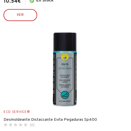
10.54
€
En Stock
VALIRA
WECOOK
VER
ECO SERVICE®
Desmoldeante Distaccante Evita Pegaduras Sp400
(0)