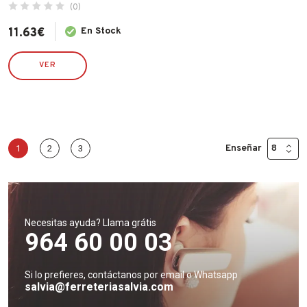
(0)
11.63
€
En Stock
VER
Enseñar
1
2
3
Necesitas ayuda? Llama grátis
964 60 00 03
Si lo prefieres, contáctanos por email o Whatsapp
salvia@ferreteriasalvia.com