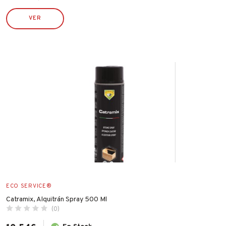
METALTEX
NOPI
VER
OUTILS WOLF
PENTRILO
PIHER
PULMIC
RAMÓN MANZANA
ROBUSTA
RONCATO
RUBI
SILVER SANZ / VARTA
STIHL
TATAY
ECO SERVICE®
TAYG
Catramix, Alquitrán Spray 500 Ml
(0)
TYROLIT