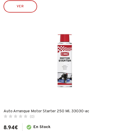
VER
IMF
INDEX
INGCO
INOFIX
IRIMO
JUBA
LACOR
LEKUE
LINCE
MAKITA
MAPA
MATABI
Auto Arranque Motor Starter 250 Ml. 33030-ac
MCM
(0)
MEDID
8.94
€
En Stock