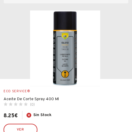
Fabricantes
Categorias
ACEITE Y LUBRICANTE INDUSTRIAL
GRASAS INDUSTRIALES
Conócenos
Blog
Precio
FAQ’s
Contacto
Valoraciones
ECO SERVICE®
Aceite De Corte Spray 400 Ml
(0)
8.25
€
Sin Stock
VER