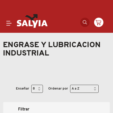
Productos
ENGRASE Y LUBRICACION
INDUSTRIAL
Novedades
Outlet
Ofertas
Enseñar
Ordenar por
Marcas
Catálogos
Filtrar