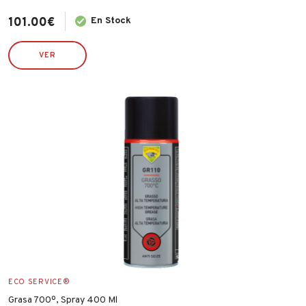
101.00
€
En Stock
VER
ECO SERVICE®
Grasa 700º, Spray 400 Ml