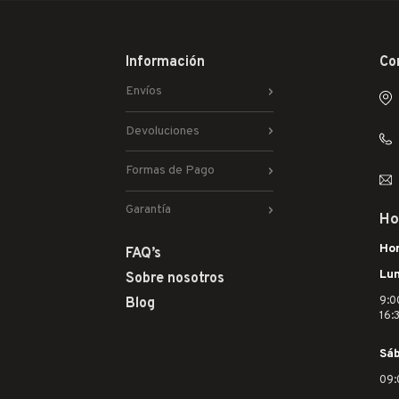
Información
Co
Envíos
Devoluciones
Formas de Pago
Garantía
Ho
Hor
FAQ’s
Lun
Sobre nosotros
9:0
Blog
16:
Sá
09: