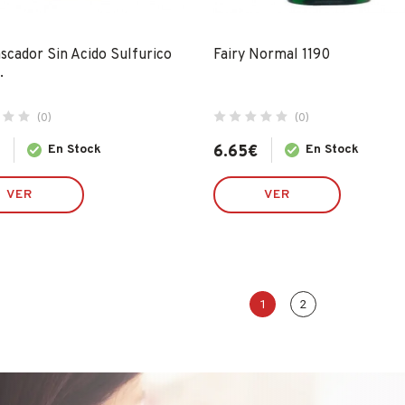
scador Sin Acido Sulfurico
Fairy Normal 1190
.
(0)
(0)
€
En Stock
6.65
€
En Stock
VER
VER
1
2