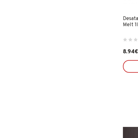
INDEX
INGCO
Desata
INOFIX
Melt 1l
IRIMO
JUBA
LACOR
8.94
LEKUE
LINCE
MAKITA
MAPA
MATABI
MCM
MEDID
METALTEX
NOPI