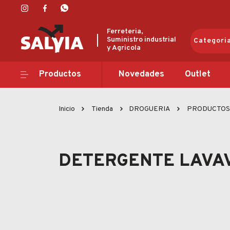
Ferreteria,
Suministro industrial
Categori
y Agricola
Productos
Productos
Novedades
Outlet
Novedades
Inicio
Tienda
DROGUERIA
PRODUCTOS 
Outlet
Ofertas
DETERGENTE LAVA
Marcas
Catálogos