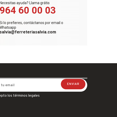
Necesitas ayuda? Llama grátis
964 60 00 03
Si lo prefieres, contáctanos por email o
Whatsapp
salvia@ferreteriasalvia.com
epto los términos legales