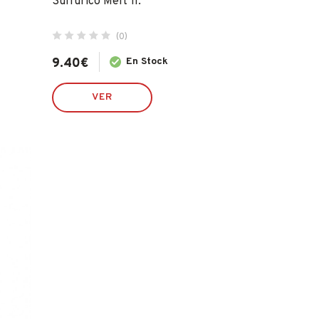
Sulfurico Melt 1l.
(0)
9.40
€
En Stock
VER