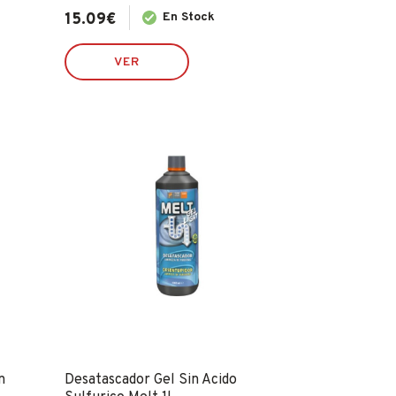
15.09
€
En Stock
VER
n
Desatascador Gel Sin Acido