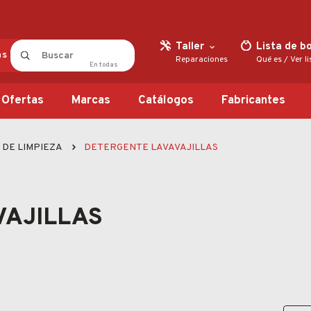
Taller
Lista de b
as
Reparaciones
Qué es
/
Ver l
En
todas
Ofertas
Marcas
Catálogos
Fabricantes
DE LIMPIEZA
DETERGENTE LAVAVAJILLAS
VAJILLAS