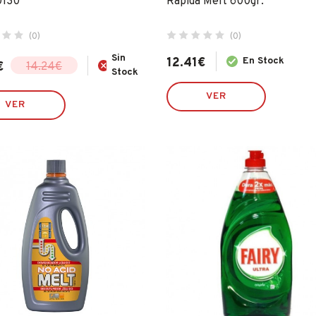
0130
Rapida Melt 600gr.
(0)
(0)
Sin
12.41
€
En Stock
€
14.24
€
Stock
VER
l
VER
.