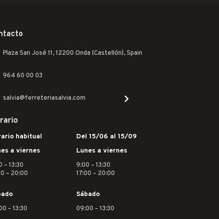
ntacto
Plaza San José 11, 12200 Onda (Castellón), Spain
964 60 00 03
salvia@ferreteriasalvia.com
rario
ario habitual
Del 15/06 al 15/09
es a viernes
Lunes a viernes
0 – 13:30
9:00 – 13:30
30 – 20:00
17:00 – 20:00
bado
Sábado
00 – 13:30
09:00 – 13:30