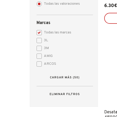
Todas las valoraciones
6.30
Marcas
Todas las marcas
3L
3M
AMIG
ARCOS
ARREGUI
CARGAR MÁS (50)
AZBE - YALE
BAHCO
ELIMINAR FILTROS
BELLOTA
BRINOX
CELLOFIX
Desata