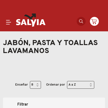
Productos
JABÓN, PASTA Y TOALLAS
LAVAMANOS
Novedades
Outlet
Ofertas
Enseñar
Ordenar por
Marcas
Catálogos
Filtrar