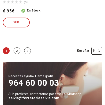
(0)
6.95
€
En Stock
VER
Enseñar
1
2
3
Necesitas ayuda? Llama grátis
964 60 00 03
Si lo prefieres, contáctanos por email o Whatsapp
salvia@ferreteriasalvia.com