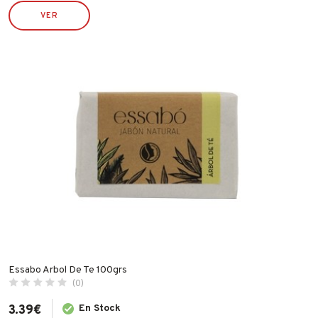
IRIMO
VER
JUBA
LACOR
LEKUE
LINCE
MAKITA
MAPA
MATABI
MCM
MEDID
METALTEX
NOPI
OUTILS WOLF
Essabo Arbol De Te 100grs
(0)
PENTRILO
3.39
€
En Stock
PIHER