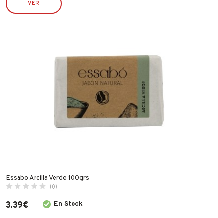
VER
ECO SERVICE
ECO SERVICRE
ESPA
FAMATEL
FER
FISCHER
FLEXOVIT
GARCIMA
IBERGRIF
IDROSPANIA
ILARGI
IMF
Essabo Arcilla Verde 100grs
INDEX
(0)
INGCO
3.39
€
En Stock
INOFIX