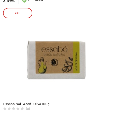
3.39
€
En Stock
VER
Essabo Nat. Aceit. Oliva 100g
(0)