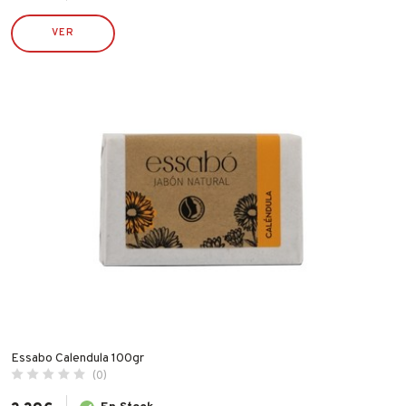
PULMIC
VER
RAMÓN MANZANA
ROBUSTA
RONCATO
RUBI
SILVER SANZ / VARTA
STIHL
TATAY
TAYG
TYROLIT
VALIRA
WECOOK
Essabo Calendula 100gr
(0)