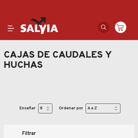
Productos
CAJAS DE CAUDALES Y
HUCHAS
Novedades
Outlet
Ofertas
Enseñar
Ordenar por
Marcas
Catálogos
Filtrar