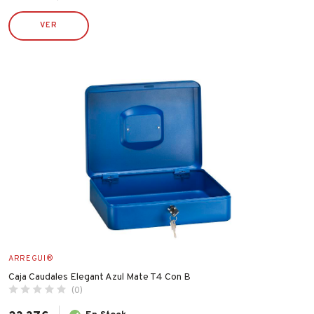
PULMIC
VER
RAMÓN MANZANA
ROBUSTA
RONCATO
RUBI
SILVER SANZ / VARTA
STIHL
TATAY
TAYG
TYROLIT
VALIRA
WECOOK
ARREGUI®
Caja Caudales Elegant Azul Mate T4 Con B
(0)