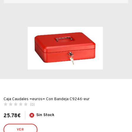
Fabricantes
Precio
Conócenos
Blog
FAQ’s
Valoraciones
Contacto
Caja Caudales =euros= Con Bandeja C9246-eur
(0)
Todas las valoraciones
25.78
€
Sin Stock
VER