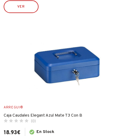
IRIMO
VER
JUBA
LACOR
LEKUE
LINCE
MAKITA
MAPA
MATABI
MCM
MEDID
METALTEX
NOPI
ARREGUI®
OUTILS WOLF
Caja Caudales Elegant Azul Mate T3 Con B
(0)
PENTRILO
18.93
€
En Stock
PIHER