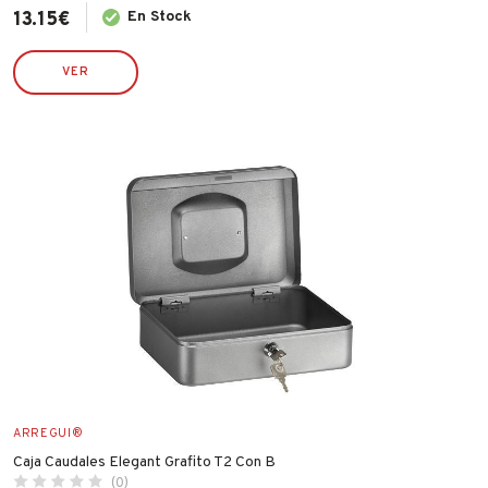
13.15
€
En Stock
VER
ARREGUI®
Caja Caudales Elegant Grafito T2 Con B
(0)