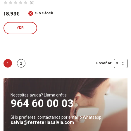
(0)
18.93
€
Sin Stock
VER
Enseñar
1
2
Necesitas ayuda? Llama grátis
964 60 00 03
Si lo prefieres, contáctanos por email o Whatsapp
salvia@ferreteriasalvia.com