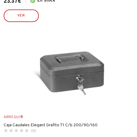
23.37
€
En Stock
VER
ARREGUI®
Caja Caudales Elegant Grafito T1 C/b 200/90/160
(0)