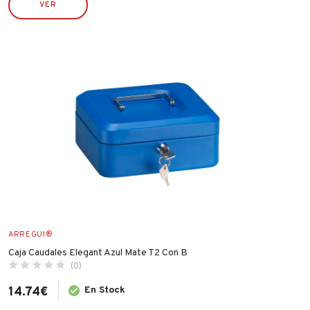
VER
ECO SERVICE
ECO SERVICRE
ESPA
FAMATEL
FER
FISCHER
FLEXOVIT
GARCIMA
IBERGRIF
IDROSPANIA
ILARGI
ARREGUI®
IMF
Caja Caudales Elegant Azul Mate T2 Con B
INDEX
(0)
INGCO
14.74
€
En Stock
INOFIX