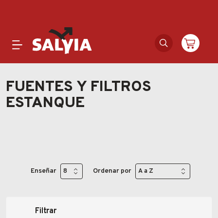
Productos
FUENTES Y FILTROS
ESTANQUE
Novedades
Outlet
Ofertas
Enseñar
Ordenar por
Marcas
Catálogos
Filtrar