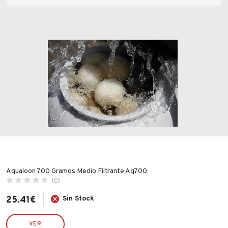
Fabricantes
Precio
Conócenos
Blog
FAQ’s
Valoraciones
Contacto
Aqualoon 700 Gramos Medio Filtrante Aq700
(0)
Todas las valoraciones
25.41
€
Sin Stock
VER