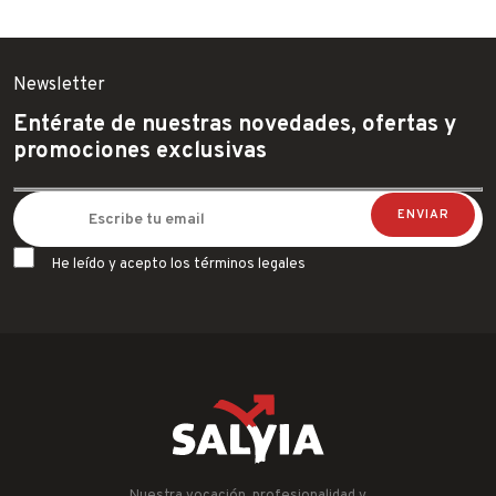
ECO SERVICE
ECO SERVICRE
Newsletter
ESPA
FAMATEL
Entérate de nuestras novedades, ofertas y
promociones exclusivas
FER
FISCHER
FLEXOVIT
GARCIMA
He leído y acepto los términos legales
IBERGRIF
IDROSPANIA
ILARGI
IMF
INDEX
INGCO
INOFIX