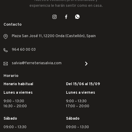
Nuestra vocación, profesionalidad y
IRIMO
experiencia le harán sentir como en casa.
JUBA
LACOR
Contacto
LEKUE
Plaza San José 11, 12200 Onda (Castellón), Spain
LINCE
964 60 00 03
MAKITA
MAPA
salvia@ferreteriasalvia.com
MATABI
Horario
MCM
Horario habitual
Del 15/06 al 15/09
MEDID
Lunes a viernes
Lunes a viernes
METALTEX
9:00 – 13:30
9:00 – 13:30
NOPI
16:30 – 20:00
17:00 – 20:00
OUTILS WOLF
Sábado
Sábado
PENTRILO
09:00 – 13:30
09:00 – 13:30
PIHER