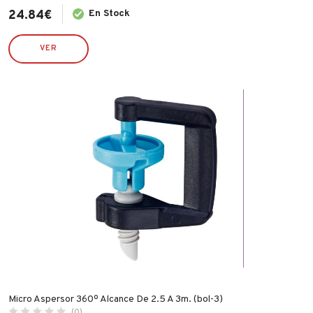
24.84
€
En Stock
PIHER
PULMIC
VER
RAMÓN MANZANA
ROBUSTA
RONCATO
RUBI
SILVER SANZ / VARTA
STIHL
TATAY
TAYG
TYROLIT
VALIRA
WECOOK
Micro Aspersor 360º Alcance De 2.5 A 3m. (bol-3)
(0)