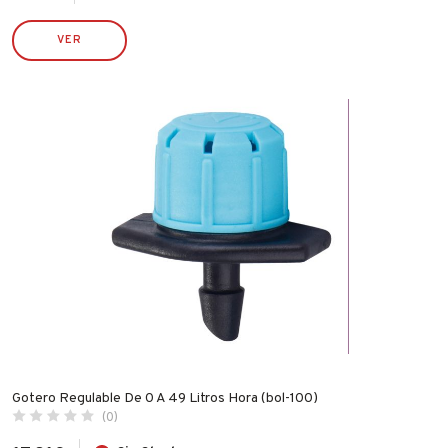
DESA
VER
ECO SERVICE
ECO SERVICRE
ESPA
FAMATEL
FER
FISCHER
FLEXOVIT
GARCIMA
IBERGRIF
IDROSPANIA
ILARGI
IMF
Gotero Regulable De 0 A 49 Litros Hora (bol-100)
INDEX
(0)
INGCO