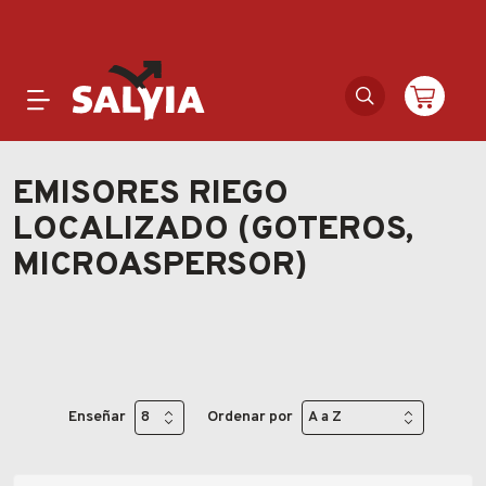
Productos
EMISORES RIEGO
LOCALIZADO (GOTEROS,
Novedades
MICROASPERSOR)
Outlet
Ofertas
Marcas
Enseñar
Ordenar por
Catálogos