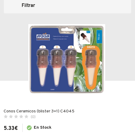
Filtrar
Fabricantes
Precio
Conócenos
Blog
FAQ’s
Contacto
Valoraciones
Conos Ceramicos (blister 3+1) C4045
(0)
Todas las valoraciones
5.33
€
En Stock