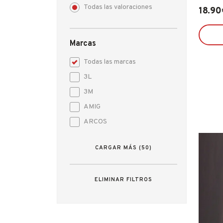
Todas las valoraciones
18.90
Marcas
Todas las marcas
3L
3M
AMIG
ARCOS
ARREGUI
CARGAR MÁS (50)
AZBE - YALE
BAHCO
ELIMINAR FILTROS
BELLOTA
BRINOX
CELLOFIX