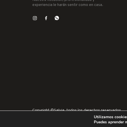
INDEX
experiencia le harán sentir como en casa.
INGCO
INOFIX
IRIMO
JUBA
LACOR
LEKUE
LINCE
MAKITA
MAPA
MATABI
MCM
MEDID
Copyright ©Salvia, todos los derechos reservados
METALTEX
Utilizamos cookies
NOPI
Puedes aprender m