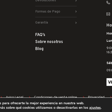
Devoluciones
Formas de Pago
Garantía
Ho
Hor
FAQ’s
Lun
Sobre nosotros
9:0
Blog
16:
Sá
09:
Aviso Legal
Condiciones de venta online
Privacidad
 para ofrecerte la mejor experiencia en nuestra web.
ás sobre qué cookies utilizamos o desactivarlas en los
ajustes
.