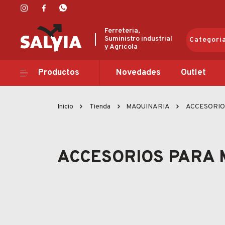
Ferreteria,
Suministro industrial
Categori
y Agricola
Productos
Productos
Novedades
Outlet
Novedades
Inicio
Tienda
MAQUINARIA
ACCESORIO
Outlet
Ofertas
ACCESORIOS PARA 
Marcas
Catálogos