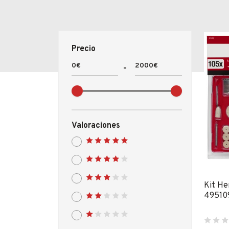
Fabricantes
Conócenos
Precio
Blog
FAQ’s
Contacto
Valoraciones
Kit He
49510