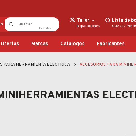
Taller
Lista de b
as
Reparaciones
Qué es
/
Ver l
En
todas
Ofertas
Marcas
Catálogos
Fabricantes
S PARA HERRAMIENTA ELECTRICA
ACCESORIOS PARA MINIHE
MINIHERRAMIENTAS ELECT