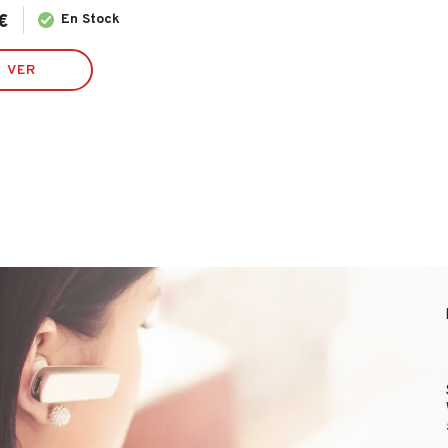
€
En Stock
VER