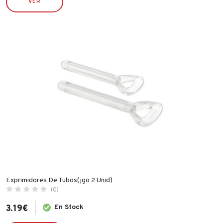
VER
RAMÓN MANZANA
ROBUSTA
RONCATO
RUBI
SILVER SANZ / VARTA
STIHL
TATAY
TAYG
TYROLIT
VALIRA
WECOOK
Exprimidores De Tubos(jgo 2 Unid)
(0)
3.19
€
En Stock