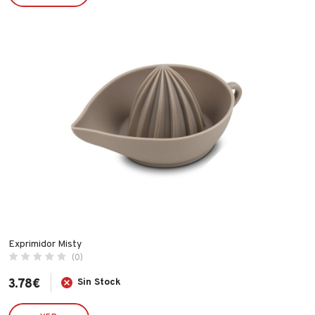
JUBA
LACOR
LEKUE
LINCE
MAKITA
MAPA
MATABI
MCM
MEDID
METALTEX
NOPI
OUTILS WOLF
Exprimidor Misty
(0)
PENTRILO
3.78
€
Sin Stock
PIHER
PULMIC