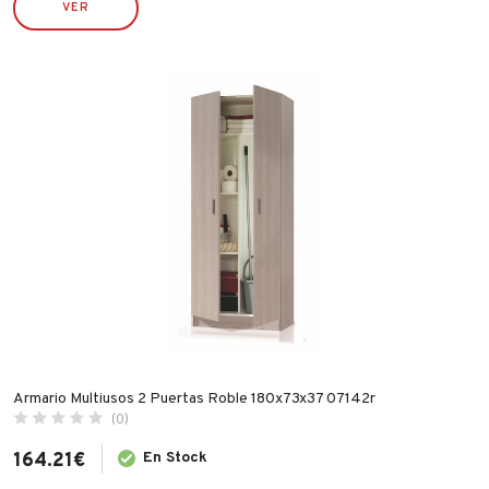
VER
ECO SERVICE
ECO SERVICRE
ESPA
FAMATEL
FER
FISCHER
FLEXOVIT
GARCIMA
IBERGRIF
IDROSPANIA
ILARGI
IMF
Armario Multiusos 2 Puertas Roble 180x73x37 07142r
INDEX
(0)
INGCO
164.21
€
En Stock
INOFIX