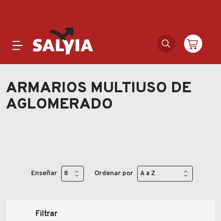
Productos
ARMARIOS MULTIUSO DE
AGLOMERADO
Novedades
Outlet
Ofertas
Enseñar
Ordenar por
Marcas
Catálogos
Filtrar