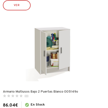
IRIMO
VER
JUBA
LACOR
LEKUE
LINCE
MAKITA
MAPA
MATABI
MCM
MEDID
METALTEX
NOPI
OUTILS WOLF
Armario Multiusos Bajo 2 Puertas Blanco 005149o
(0)
PENTRILO
86.04
€
En Stock
PIHER