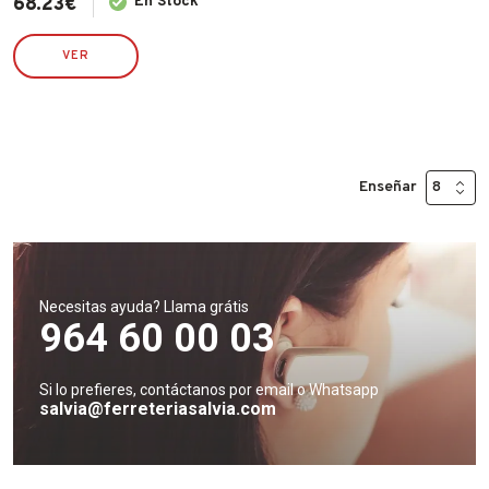
68.23
€
En Stock
VER
Enseñar
Necesitas ayuda? Llama grátis
964 60 00 03
Si lo prefieres, contáctanos por email o Whatsapp
salvia@ferreteriasalvia.com