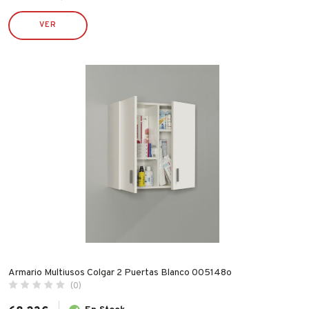
PULMIC
VER
RAMÓN MANZANA
ROBUSTA
RONCATO
RUBI
SILVER SANZ / VARTA
STIHL
TATAY
TAYG
TYROLIT
VALIRA
WECOOK
Armario Multiusos Colgar 2 Puertas Blanco 005148o
(0)