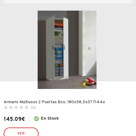
Fabricantes
Precio
Conócenos
Blog
FAQ’s
Valoraciones
Contacto
Armario Multiusos 2 Puertas Bco. 180x58,5x37 7144o
(0)
Todas las valoraciones
145.09
€
En Stock
VER