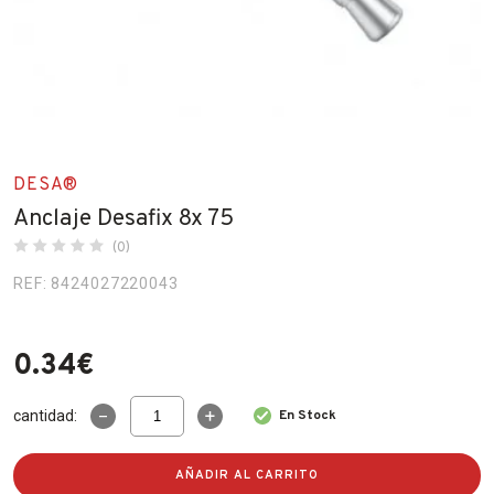
Fabricantes
Conócenos
Blog
DESA®
FAQ’s
Anclaje Desafix 8x 75
Contacto
(0)
REF: 8424027220043
0.34
€
Anclaje
cantidad:
En Stock
Desafix
8x
75
AÑADIR AL CARRITO
cantidad