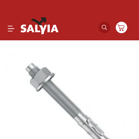
Productos
Novedades
Outlet
Ofertas
Marcas
Catálogos