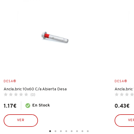
DESA®
DESA®
Ancla.bric 10x60 C/a Abierta Desa
Ancla.bric
(0)
1.17
€
En Stock
0.43
€
VER
VE