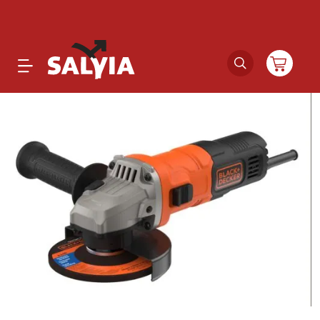
Productos
Novedades
Outlet
Ofertas
Marcas
Catálogos