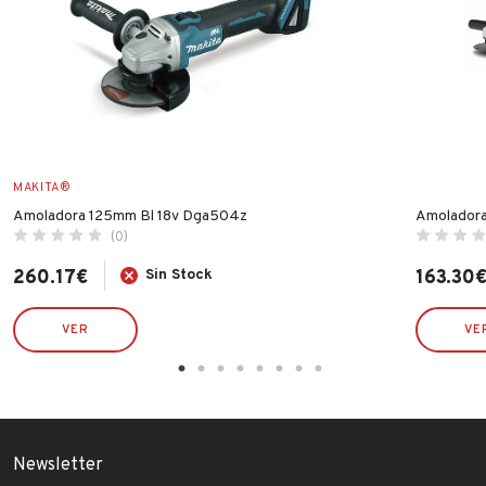
MAKITA®
Amoladora 125mm Bl 18v Dga504z
Amoladora
(0)
260.17
€
Sin Stock
163.30
VER
VE
Newsletter