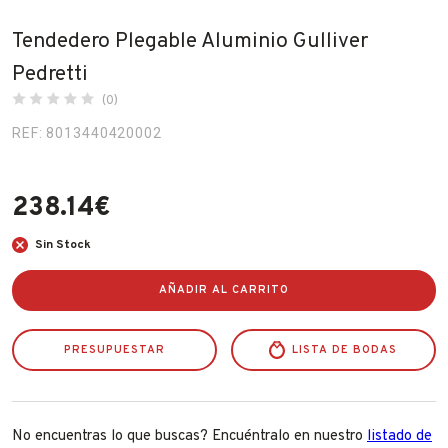
Fabricantes
Tendedero Plegable Aluminio Gulliver
Pedretti
Conócenos
(0)
Blog
REF: 8013440420002
FAQ’s
238.14
€
Contacto
Sin Stock
AÑADIR AL CARRITO
PRESUPUESTAR
LISTA DE BODAS
No encuentras lo que buscas? Encuéntralo en nuestro
listado de