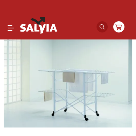
Productos
Novedades
Outlet
Ofertas
Marcas
Catálogos