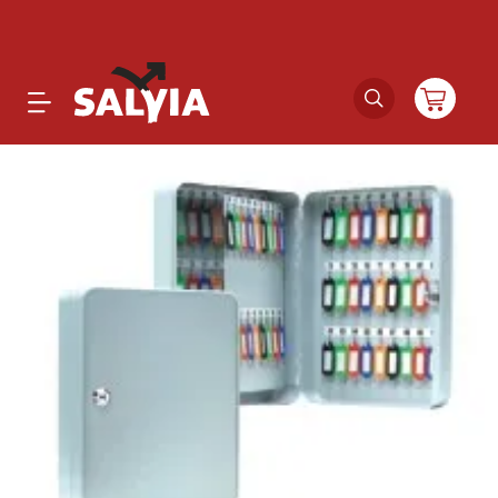
Productos
Novedades
Outlet
Ofertas
Marcas
Catálogos