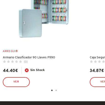
ARREGUI®
Armario Clasificador 90 Llaves Pll90
Caja Segu
(0)
44.40
€
Sin Stock
34.87
€
VER
VE