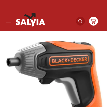
Productos
Novedades
Outlet
Ofertas
Marcas
Catálogos