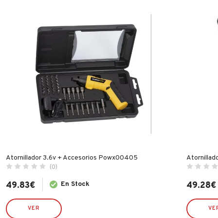
Atornillador 3.6v + Accesorios Powx00405
Atornillad
(0)
49.83
€
En Stock
49.28
€
VER
VE