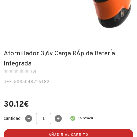
Fabricantes
Conócenos
Blog
FAQ’s
Atornillador 3,6v Carga RÁpida BaterÍa
Contacto
Integrada
(0)
REF: 5035048716182
30.12
€
Atornillador
cantidad:
En Stock
3,6v
Carga
RÁpida
AÑADIR AL CARRITO