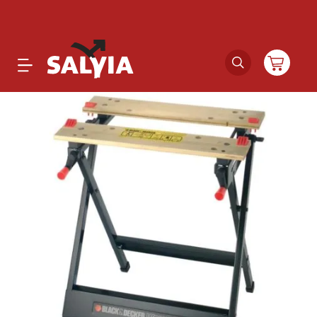
Productos
Novedades
Outlet
Ofertas
Marcas
Catálogos