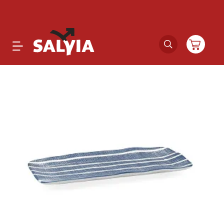
Productos
Novedades
Outlet
Ofertas
Marcas
Catálogos