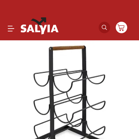
Productos
Novedades
Outlet
Ofertas
Marcas
Catálogos