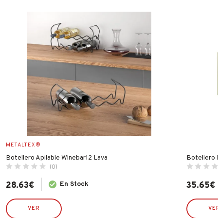
METALTEX®
Botellero Apilable Winebar12 Lava
Botellero
(0)
28.63
€
En Stock
35.65
€
VER
VE