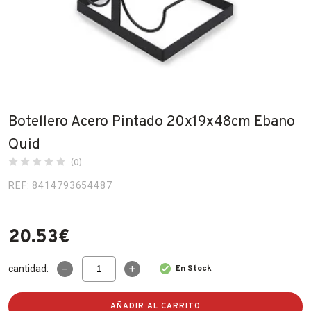
Fabricantes
Conócenos
Blog
FAQ’s
Botellero Acero Pintado 20x19x48cm Ebano
Contacto
Quid
(0)
REF: 8414793654487
20.53
€
Botellero
cantidad:
En Stock
Acero
Pintado
20x19x48cm
AÑADIR AL CARRITO