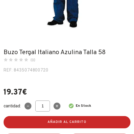
Fabricantes
Conócenos
Blog
FAQ’s
Buzo Tergal Italiano Azulina Talla 58
Contacto
(0)
REF: 8435074800720
19.37
€
Buzo
cantidad:
En Stock
Tergal
Italiano
Azulina
AÑADIR AL CARRITO
Talla
58