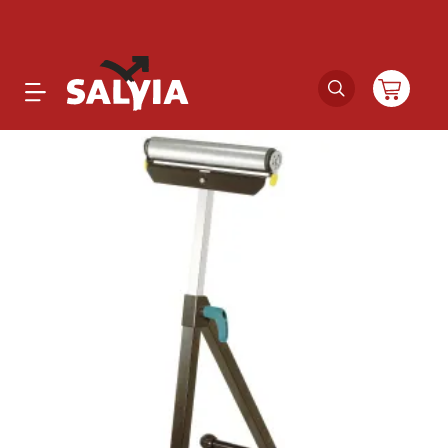
Productos
Novedades
Outlet
Ofertas
Marcas
Catálogos