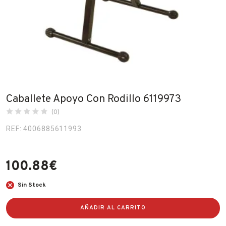
Fabricantes
Conócenos
Blog
FAQ’s
Caballete Apoyo Con Rodillo 6119973
Contacto
(0)
REF: 4006885611993
100.88
€
Sin Stock
AÑADIR AL CARRITO