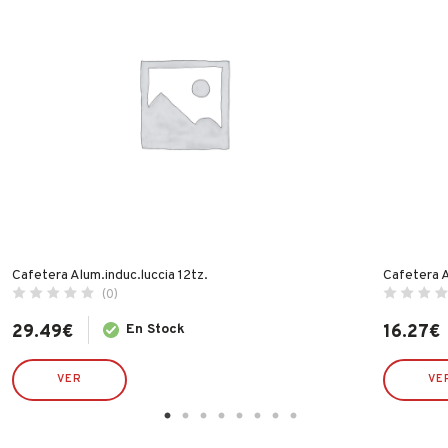
Cafetera Alum.induc.luccia 12tz.
Cafetera A
(0)
29.49
€
En Stock
16.27
€
VER
VE