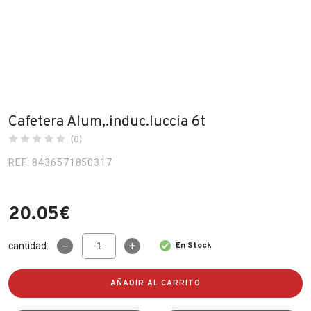
Fabricantes
Conócenos
Blog
FAQ’s
Cafetera Alum,.induc.luccia 6t
Contacto
(0)
REF: 8436571850317
20.05
€
Cafetera
cantidad:
En Stock
Alum,.induc.luccia
6t
cantidad
AÑADIR AL CARRITO