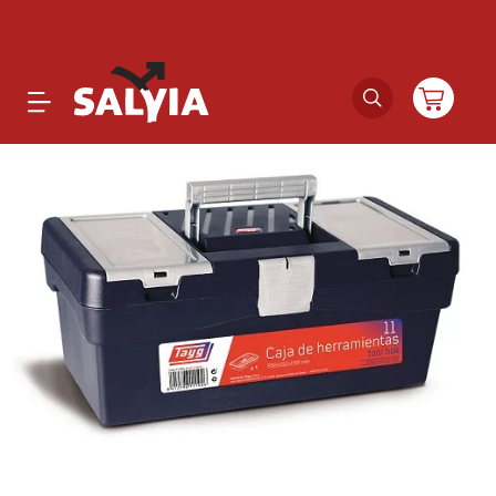
Productos
Novedades
Outlet
Ofertas
Marcas
Catálogos