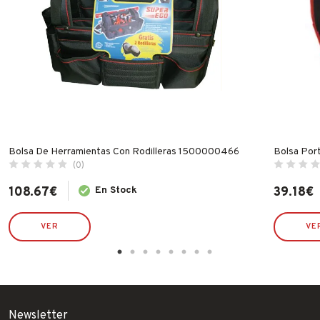
Bolsa De Herramientas Con Rodilleras 1500000466
Bolsa Por
(0)
108.67
€
En Stock
39.18
€
VER
VE
Newsletter