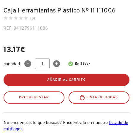
Fabricantes
Caja Herramientas Plastico Nº 11 111006
(0)
Conócenos
REF: 8412796111006
Blog
13.17
€
FAQ’s
Contacto
Caja
cantidad:
En Stock
Herramientas
Plastico
Nº
AÑADIR AL CARRITO
11
111006
cantidad
PRESUPUESTAR
LISTA DE BODAS
No encuentras lo que buscas? Encuéntralo en nuestro
listado de
catálogos