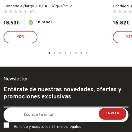
Candado A/largo 301/30 Ll/ig=nº???
Candado 3
(0)
18.53
€
En Stock
16.82
€
VER
VE
Newsletter
Entérate de nuestras novedades, ofertas y
promociones exclusivas
He leído y acepto los términos legales