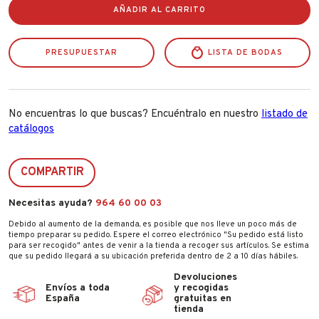
40mm.
AÑADIR AL CARRITO
Negro
Ye3cb/38/131/bk
cantidad
PRESUPUESTAR
LISTA DE BODAS
No encuentras lo que buscas? Encuéntralo en nuestro
listado de
catálogos
COMPARTIR
Necesitas ayuda?
964 60 00 03
Debido al aumento de la demanda, es posible que nos lleve un poco más de
tiempo preparar su pedido. Espere el correo electrónico "Su pedido está listo
para ser recogido" antes de venir a la tienda a recoger sus artículos. Se estima
que su pedido llegará a su ubicación preferida dentro de 2 a 10 días hábiles.
Devoluciones
Envíos a toda
y recogidas
España
gratuitas en
tienda