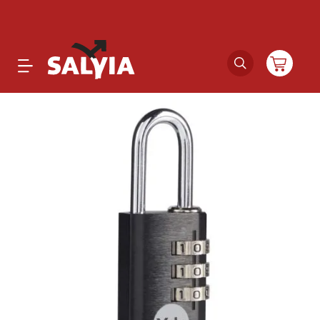
Productos
Novedades
Outlet
Ofertas
Marcas
Catálogos