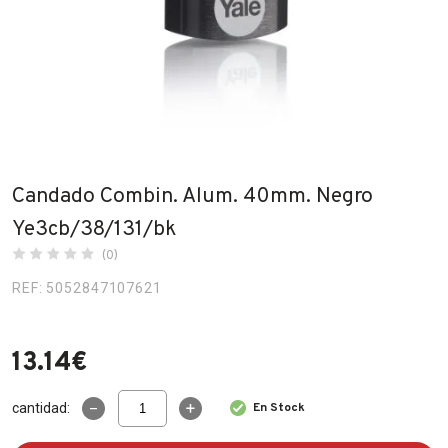
Fabricantes
Conócenos
Blog
FAQ’s
Candado Combin. Alum. 40mm. Negro
Contacto
Ye3cb/38/131/bk
(0)
REF: 5052847107621
13.14
€
Candado
cantidad:
En Stock
Combin.
Alum.