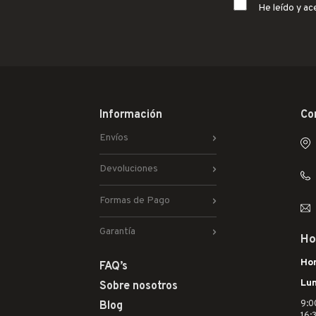
He leído y ac
Información
Co
Envíos
Devoluciones
Formas de Pago
Garantía
Ho
Hor
FAQ’s
Lun
Sobre nosotros
9:0
Blog