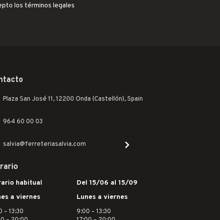
epto los términos legales
ntacto
Plaza San José 11, 12200 Onda (Castellón), Spain
964 60 00 03
salvia@ferreteriasalvia.com
rario
ario habitual
Del 15/06 al 15/09
es a viernes
Lunes a viernes
0 – 13:30
9:00 – 13:30