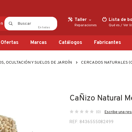
Taller
Lista de b
as
Reparaciones
Qué es
/
Ver l
En
todas
Ofertas
Marcas
Catálogos
Fabricantes
S, OCULTACIÓN Y SUELOS DE JARDÍN
CERCADOS NATURALES (
CaÑizo Natural M
(0)
Escribe una re
REF: 8436555082499