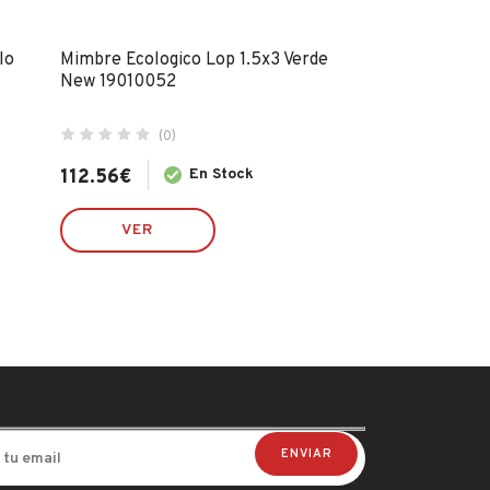
lo
Mimbre Ecologico Lop 1.5x3 Verde
Mimbre Ecologi
New 19010052
New 19010041
(0)
(0)
112.56
€
En Stock
75.03
€
VER
VER