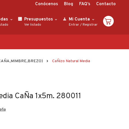
Conócenos
Blog
FAQ’s
Contacto
odas
Presupuestos
Mi Cuenta
istado
Ver listado
Entrar
/
Registrar
CAÑA,MIMBRE,BREZO)
CaÑizo Natural Media
edia CaÑa 1x5m. 280011
seña