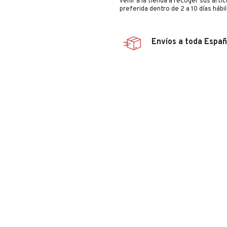
venir a la tienda a recoger sus artí
preferida dentro de 2 a 10 días hábil
Envíos a toda Espa