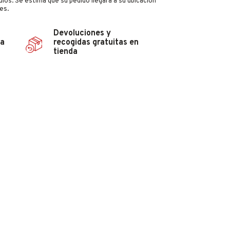
culos. Se estima que su pedido llegará a su ubicación
es.
Devoluciones y
ña
recogidas gratuitas en
tienda