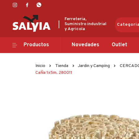
Ferreteria,
Suministro industrial
Categori
y Agricola
Productos
Productos
Novedades
Outlet
Novedades
Inicio
Tienda
Jardin y Camping
CERCADO
CaÑa 1x5m. 280011
Outlet
Ofertas
Marcas
Catálogos