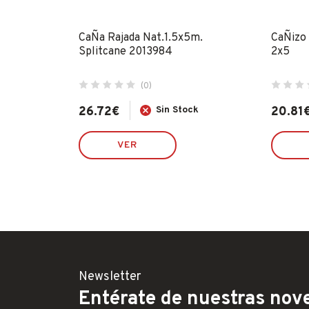
 2x3
CaÑa Rajada Nat.1.5x5m.
CaÑizo
4
Splitcane 2013984
2x5
(0)
ock
26.72
€
Sin Stock
20.81
VER
Newsletter
Entérate de nuestras nove