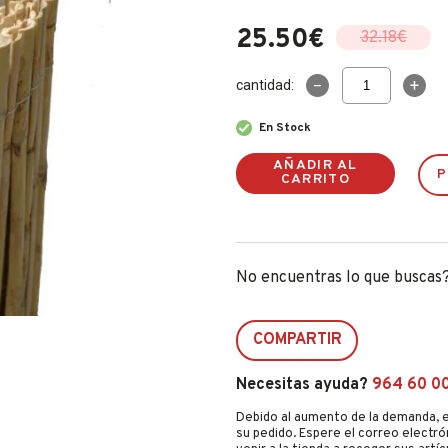
25.50
€
32.18
€
El
El
precio
precio
CaÑizo
cantidad:
original
actual
Natural
Media
era:
es:
En Stock
CaÑa
32.18€.
25.50€.
1x5m.
280011
AÑADIR AL
P
CARRITO
cantidad
No encuentras lo que buscas
COMPARTIR
Necesitas ayuda?
964 60 0
Debido al aumento de la demanda, e
su pedido. Espere el correo electró