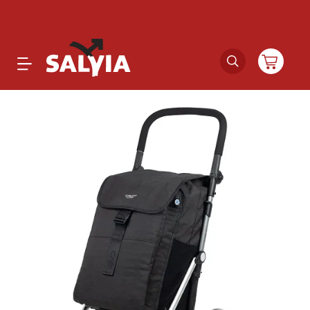
Productos
Novedades
Outlet
Ofertas
Marcas
Catálogos