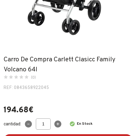
Fabricantes
Conócenos
Blog
FAQ’s
Carro De Compra Carlett Clasicc Family
Contacto
Volcano 64l
(0)
REF: 0843658922045
194.68
€
Carro
cantidad:
En Stock
De
Compra