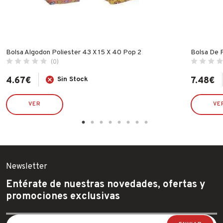
Bolsa Algodon Poliester 43 X 15 X 40 Pop 2
Bolsa De 
(0)
4.67
€
Sin Stock
7.48
€
VER
VE
Newsletter
Entérate de nuestras novedades, ofertas y
promociones exclusivas