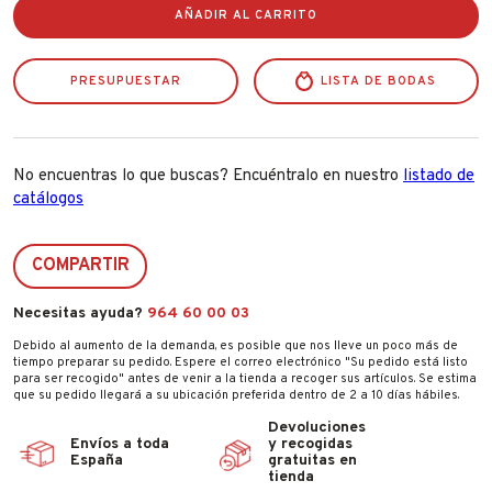
Carlett
AÑADIR AL CARRITO
Clasicc
Family
Volcano
PRESUPUESTAR
64l
LISTA DE BODAS
cantidad
No encuentras lo que buscas? Encuéntralo en nuestro
listado de
catálogos
COMPARTIR
Necesitas ayuda?
964 60 00 03
Debido al aumento de la demanda, es posible que nos lleve un poco más de
tiempo preparar su pedido. Espere el correo electrónico "Su pedido está listo
para ser recogido" antes de venir a la tienda a recoger sus artículos. Se estima
que su pedido llegará a su ubicación preferida dentro de 2 a 10 días hábiles.
Devoluciones
Envíos a toda
y recogidas
España
gratuitas en
tienda