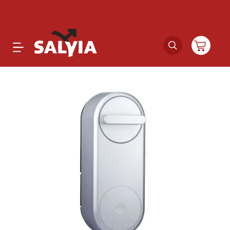
Productos
Novedades
Outlet
Ofertas
Marcas
Catálogos