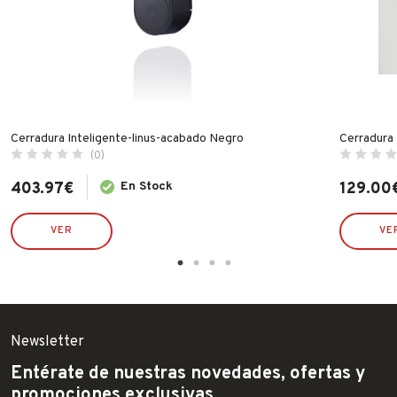
Cerradura Inteligente-linus-acabado Negro
Cerradura 
(0)
403.97
€
En Stock
129.00
El
El
precio
precio
original
actual
VER
VE
era:
es:
179.18€.
129.00€.
Newsletter
Entérate de nuestras novedades, ofertas y
promociones exclusivas