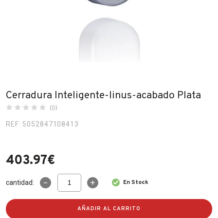
Fabricantes
Conócenos
Blog
FAQ’s
Cerradura Inteligente-linus-acabado Plata
Contacto
(0)
REF: 5052847108413
403.97
€
Cerradura
cantidad:
En Stock
Inteligente-
linus-
acabado
AÑADIR AL CARRITO
Plata