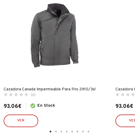
Cazadora Canada Impermeable Para Frio 2910/3xl
Cazadora 
(0)
93.06
€
En Stock
93.06
€
VER
VE