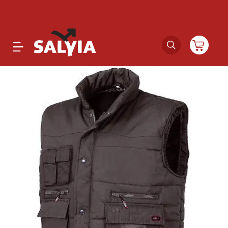
Productos
Novedades
Outlet
Ofertas
Marcas
Catálogos