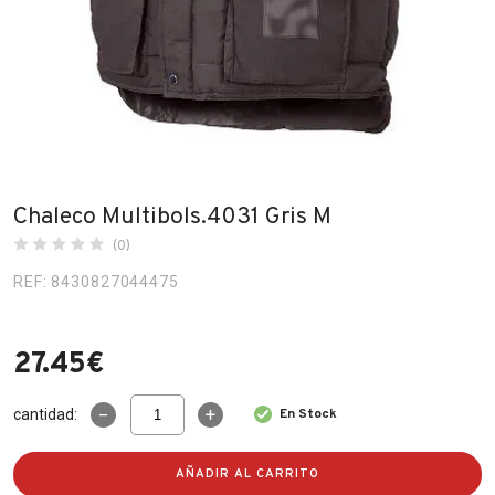
Fabricantes
Conócenos
Blog
FAQ’s
Chaleco Multibols.4031 Gris M
Contacto
(0)
REF: 8430827044475
27.45
€
Chaleco
cantidad:
En Stock
Multibols.4031
Gris
M
AÑADIR AL CARRITO
cantidad