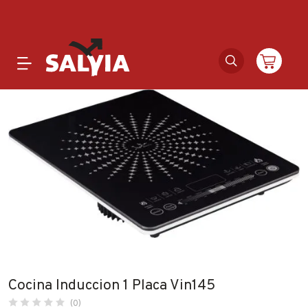
Productos
Novedades
Outlet
Ofertas
Marcas
Cocina Induccion 1 Placa Vin145
Catálogos
(0)