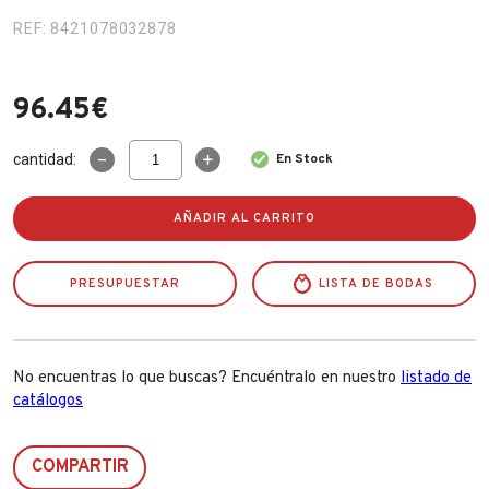
Fabricantes
REF: 8421078032878
96.45
€
Conócenos
Blog
Cocina
cantidad:
En Stock
Induccion
FAQ’s
1
Placa
AÑADIR AL CARRITO
Contacto
Vin145
cantidad
PRESUPUESTAR
LISTA DE BODAS
No encuentras lo que buscas? Encuéntralo en nuestro
listado de
catálogos
COMPARTIR