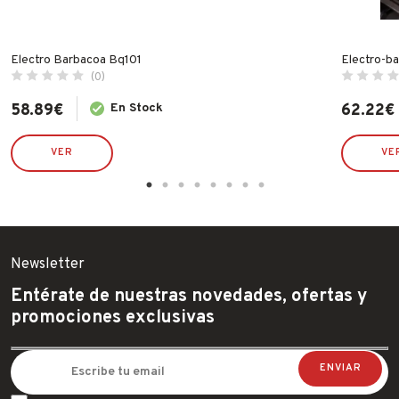
Electro Barbacoa Bq101
Electro-b
(0)
58.89
€
En Stock
62.22
€
VER
VE
Newsletter
Entérate de nuestras novedades, ofertas y
promociones exclusivas