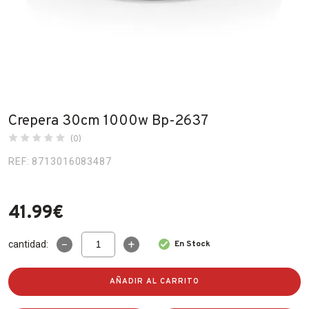
Fabricantes
Conócenos
Blog
FAQ’s
Crepera 30cm 1000w Bp-2637
Contacto
(0)
REF: 8713016083487
41.99
€
Crepera
cantidad:
En Stock
30cm
1000w
Bp-
AÑADIR AL CARRITO
2637
cantidad