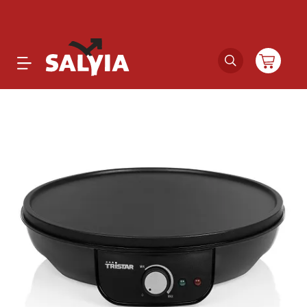
Productos
Novedades
Outlet
Ofertas
Marcas
Catálogos