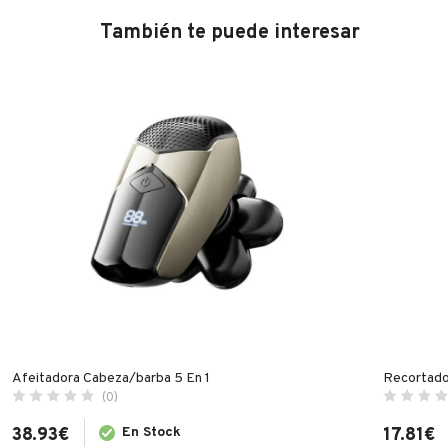
También te puede interesar
Afeitadora Cabeza/barba 5 En 1
Recortado
(0)
38.93
€
En Stock
17.81
€