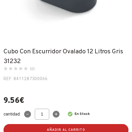
Fabricantes
Conócenos
Blog
FAQ’s
Cubo Con Escurridor Ovalado 12 Litros Gris
Contacto
31232
(0)
REF: 8411287300066
9.56
€
Cubo
cantidad:
En Stock
Con
Escurridor
Ovalado
AÑADIR AL CARRITO