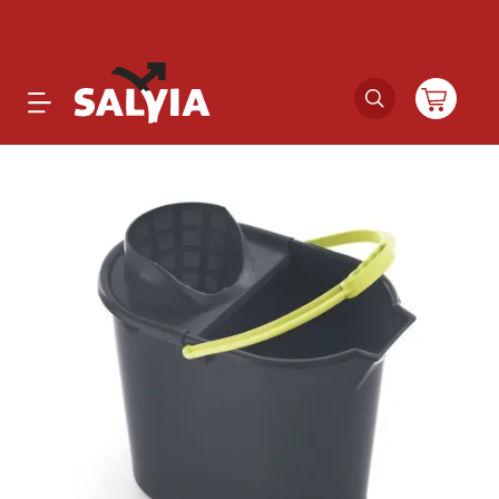
Productos
Novedades
Outlet
Ofertas
Marcas
Catálogos