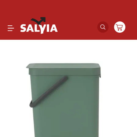
Productos
Novedades
Outlet
Ofertas
Marcas
Catálogos