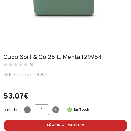
Fabricantes
Conócenos
Blog
FAQ’s
Cubo Sort & Go 25 L. Menta 129964
Contacto
(0)
REF: 8710755129964
53.07
€
Cubo
cantidad:
En Stock
Sort
&
Go
AÑADIR AL CARRITO
25