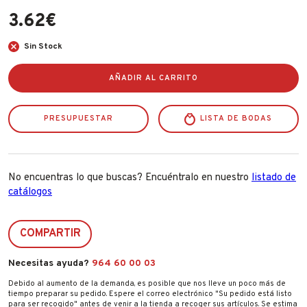
Fabricantes
3.62
€
Sin Stock
Conócenos
AÑADIR AL CARRITO
Blog
FAQ’s
PRESUPUESTAR
LISTA DE BODAS
Contacto
No encuentras lo que buscas? Encuéntralo en nuestro
listado de
catálogos
COMPARTIR
Necesitas ayuda?
964 60 00 03
Debido al aumento de la demanda, es posible que nos lleve un poco más de
tiempo preparar su pedido. Espere el correo electrónico "Su pedido está listo
para ser recogido" antes de venir a la tienda a recoger sus artículos. Se estima