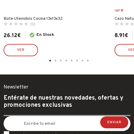
IMF®
Bote Utensilios Cocina 13x13x32
Cazo Natu
(0)
26.12
€
En Stock
8.91
€
VER
VE
Newsletter
Entérate de nuestras novedades, ofertas y
promociones exclusivas