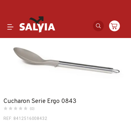
Productos
Novedades
Outlet
Ofertas
Cucharon Serie Ergo 0843
Marcas
(0)
REF: 8412516008432
Catálogos