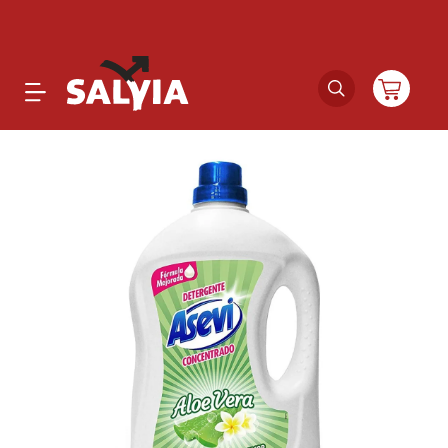
Productos
Novedades
Outlet
Ofertas
Marcas
Catálogos