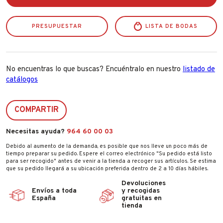
Vera
3
L
PRESUPUESTAR
42
LISTA DE BODAS
Lav
cantidad
No encuentras lo que buscas? Encuéntralo en nuestro
listado de
catálogos
COMPARTIR
Necesitas ayuda?
964 60 00 03
Debido al aumento de la demanda, es posible que nos lleve un poco más de
tiempo preparar su pedido. Espere el correo electrónico "Su pedido está listo
para ser recogido" antes de venir a la tienda a recoger sus artículos. Se estima
que su pedido llegará a su ubicación preferida dentro de 2 a 10 días hábiles.
Devoluciones
Envíos a toda
y recogidas
España
gratuitas en
tienda