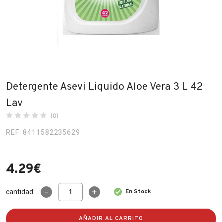
Fabricantes
Conócenos
Blog
FAQ’s
Detergente Asevi Liquido Aloe Vera 3 L 42
Contacto
Lav
(0)
REF: 8411582235629
4.29
€
Detergente
cantidad:
En Stock
Asevi
Liquido
Aloe
AÑADIR AL CARRITO