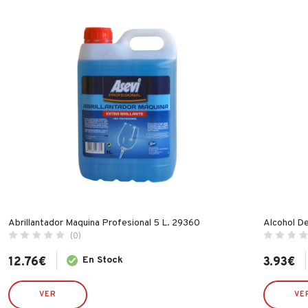
Abrillantador Maquina Profesional 5 L. 29360
Alcohol D
(0)
12.76
€
En Stock
3.93
€
VER
VE