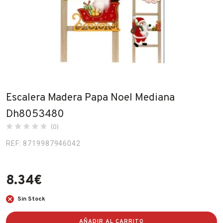
Fabricantes
Conócenos
Blog
FAQ’s
Escalera Madera Papa Noel Mediana
Contacto
Dh8053480
(0)
REF: 8719987946042
8.34
€
Sin Stock
AÑADIR AL CARRITO