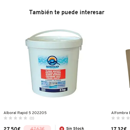
También te puede interesar
Alboral Rapid 5 202205
Alfombra 
(0)
27.50
€
Sin Stock
17.32
€
47.63
€