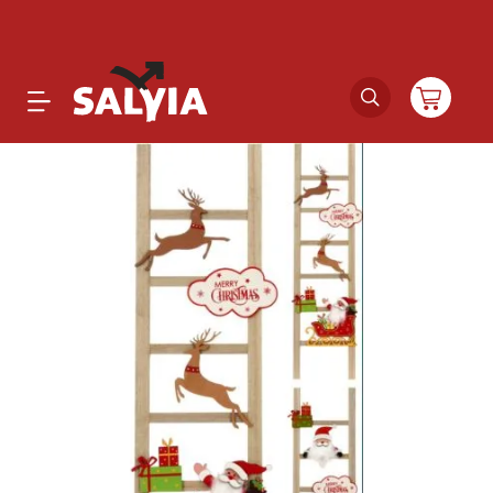
Productos
Novedades
Outlet
Ofertas
Marcas
Catálogos