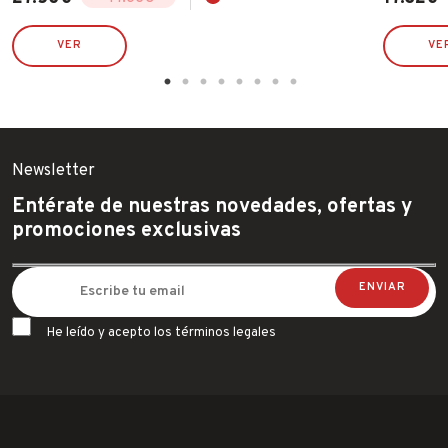
El
El
precio
precio
original
actual
VER
VE
era:
es:
47.63€.
27.50€.
Newsletter
Entérate de nuestras novedades, ofertas y
promociones exclusivas
He leído y acepto los términos legales